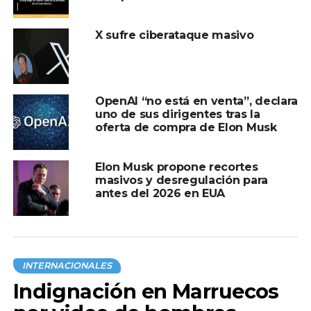
X sufre ciberataque masivo
TEMAS RELACIONADOS:
ELON MUSK
MOVER CURSOR
NEURALINK
PACIENTE
PENSAMIENTO
A CONTINUACIÓN
OpenAI “no está en venta”, declara
El matemático Michel Talagrand galardonado
uno de sus dirigentes tras la
con el Premio Abel por su impacto en la
oferta de compra de Elon Musk
teoría de la probabilidad
NO TE PIERDAS
Elon Musk propone recortes
Bolsonaro es acusado de falsificar los datos
masivos y desregulación para
de vacunación contra el COVID-19
antes del 2026 en EUA
INTERNACIONALES
Indignación en Marruecos