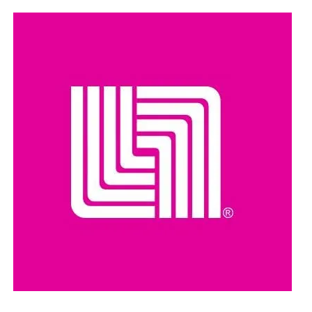
El hecho ha reavivado el debate sobre el manejo de la
población de perros callejeros en Marruecos, país que en
los últimos años ha impulsado programas de
Captura,
Esterilización, Vacunación y Retorno (TNR)
como una
alternativa para controlar la población canina sin recurrir a
sacrificios masivos.
Organizaciones y ciudadanos han pedido que las
investigaciones se realicen con transparencia y que, en
caso de confirmarse irregularidades, se determinen las
responsabilidades conforme a la legislación vigente.
Compartir en: