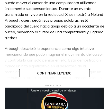
puede mover el cursor de una computadora utilizando
únicamente sus pensamientos. Durante un evento
transmitido en vivo en la red social X, se mostró a Noland
Arbaugh, quien, según sus propias palabras, está
paralizado del cuello hacia abajo debido a un accidente de
buceo, moviendo el cursor de una computadora y jugando
ajedrez.
Arbaugh describió la experiencia como algo intuitivo,
mencionando que pudo imaginar el movimiento del cursor
y controlarlo con solo pensar en ello. Esta demostración
marca un hito significativo en el desarrollo de la
tecnología de Neuralink, ya que es la primera vez que un
CONTINUAR LEYENDO
ser humano utiliza un implante cerebral para controlar un
dispositivo electrónico con sus pensamientos.
PUBLICIDAD
Durante la transmisión, estuvo presente un ingeniero de
Neuralink, quien también destacó la recuperación
completa del paciente después de la implantación, sin