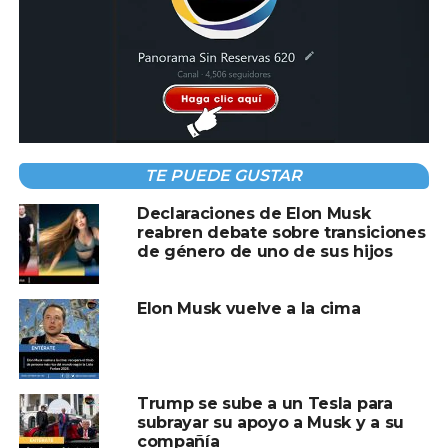
efectos adversos conocidos. Elon Musk, en un evento
anterior en la plataforma X, había anunciado que el
paciente podía mover el mouse por la pantalla solo con el
pensamiento, pero esta presentación proporcionó la
primera evidencia visual de esta capacidad.
Musk explicó que el objetivo del chip de Neuralink es leer
la actividad neuronal y ayudar a restaurar funciones
TE PUEDE GUSTAR
cerebrales dañadas por diversas condiciones, como un
Declaraciones de Elon Musk
infarto o una esclerosis lateral amiotrófica. Este avance
reabren debate sobre transiciones
representa un paso significativo hacia el desarrollo de
de género de uno de sus hijos
tecnologías que pueden mejorar la calidad de vida de las
personas con discapacidades neurológicas.
Elon Musk vuelve a la cima
Compartir en:
Trump se sube a un Tesla para
subrayar su apoyo a Musk y a su
compañía