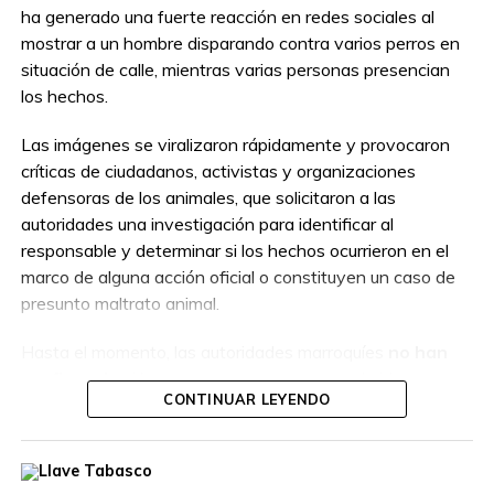
ha generado una fuerte reacción en redes sociales al
mostrar a un hombre disparando contra varios perros en
situación de calle, mientras varias personas presencian
los hechos.
Las imágenes se viralizaron rápidamente y provocaron
críticas de ciudadanos, activistas y organizaciones
defensoras de los animales, que solicitaron a las
autoridades una investigación para identificar al
responsable y determinar si los hechos ocurrieron en el
marco de alguna acción oficial o constituyen un caso de
presunto maltrato animal.
Hasta el momento, las autoridades marroquíes
no han
confirmado
si la persona que aparece en el video
CONTINUAR LEYENDO
actuaba como parte de un operativo autorizado o por
cuenta propia, por lo que las circunstancias del caso
permanecen bajo investigación.