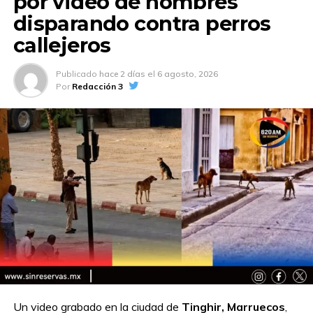
por video de hombres
disparando contra perros
callejeros
Publicado
hace 2 días
el
6 agosto, 2026
Por
Redacción 3
Un video grabado en la ciudad de
Tinghir, Marruecos
,