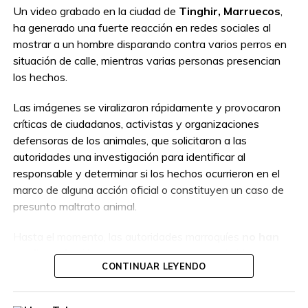
Un video grabado en la ciudad de
Tinghir, Marruecos
,
ha generado una fuerte reacción en redes sociales al
mostrar a un hombre disparando contra varios perros en
situación de calle, mientras varias personas presencian
los hechos.
Las imágenes se viralizaron rápidamente y provocaron
críticas de ciudadanos, activistas y organizaciones
defensoras de los animales, que solicitaron a las
autoridades una investigación para identificar al
responsable y determinar si los hechos ocurrieron en el
marco de alguna acción oficial o constituyen un caso de
presunto maltrato animal.
Hasta el momento, las autoridades marroquíes
no han
confirmado
si la persona que aparece en el video
CONTINUAR LEYENDO
actuaba como parte de un operativo autorizado o por
cuenta propia, por lo que las circunstancias del caso
permanecen bajo investigación.