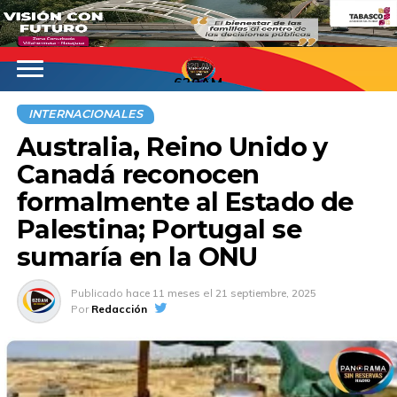
620AM
INTERNACIONALES
Australia, Reino Unido y
Canadá reconocen
formalmente al Estado de
Palestina; Portugal se
sumaría en la ONU
Publicado
hace 11 meses
el
21 septiembre, 2025
Por
Redacción