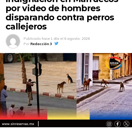
por video de hombres
disparando contra perros
callejeros
Publicado
hace 1 día
el
6 agosto, 2026
Por
Redacción 3