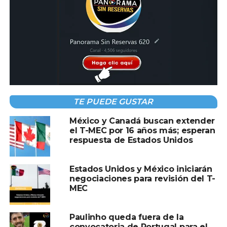
legítimos del pueblo palestino.
Con este movimiento, aumenta la presión internacional
para destrabar las negociaciones de paz en Medio
Oriente, aunque analistas advierten que el
reconocimiento no implica, por sí mismo, un cese
inmediato de las tensiones en la región.
TE PUEDE GUSTAR
Compartir en:
México y Canadá buscan extender
el T-MEC por 16 años más; esperan
respuesta de Estados Unidos
Estados Unidos y México iniciarán
negociaciones para revisión del T-
MEC
TEMAS RELACIONADOS:
CANADA
PALESTINA
PORTUGAL
Paulinho queda fuera de la
A CONTINUACIÓN
convocatoria de Portugal para el