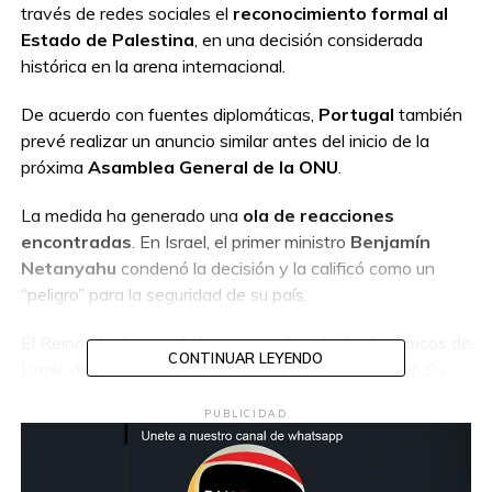
través de redes sociales el
reconocimiento formal al
Estado de Palestina
, en una decisión considerada
histórica en la arena internacional.
De acuerdo con fuentes diplomáticas,
Portugal
también
prevé realizar un anuncio similar antes del inicio de la
próxima
Asamblea General de la ONU
.
La medida ha generado una
ola de reacciones
encontradas
. En Israel, el primer ministro
Benjamín
Netanyahu
condenó la decisión y la calificó como un
“peligro” para la seguridad de su país.
El Reino Unido, uno de los principales aliados históricos de
CONTINUAR LEYENDO
Israel, dio un giro significativo en su política exterior. Su
primer ministro,
Keir Starmer
, aseguró en la red social
X
PUBLICIDAD
que el reconocimiento busca
apoyar la paz y la
solución de dos Estados
, destacando la importancia de
garantizar tanto la seguridad de Israel como los derechos