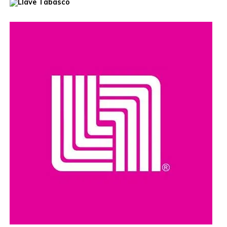
El hecho ha reavivado el debate sobre el manejo de la
población de perros callejeros en Marruecos, país que en
los últimos años ha impulsado programas de
Captura,
Esterilización, Vacunación y Retorno (TNR)
como una
alternativa para controlar la población canina sin recurrir a
sacrificios masivos.
Organizaciones y ciudadanos han pedido que las
investigaciones se realicen con transparencia y que, en
caso de confirmarse irregularidades, se determinen las
responsabilidades conforme a la legislación vigente.
Compartir en: