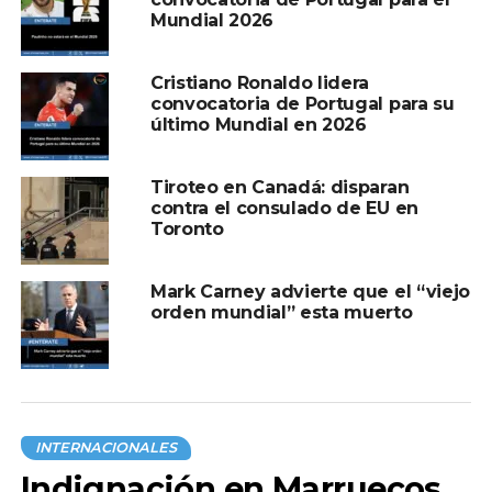
México exige alto al fuego en Gaza y
Mundial 2026
reafirma apoyo a la solución de dos Estados
NO TE PIERDAS
Cristiano Ronaldo lidera
Polémica en Miss International Queen 2025:
convocatoria de Portugal para su
ganadora es ignorada por sus compañeras
último Mundial en 2026
Tiroteo en Canadá: disparan
contra el consulado de EU en
Toronto
Mark Carney advierte que el “viejo
orden mundial” esta muerto
INTERNACIONALES
Indignación en Marruecos