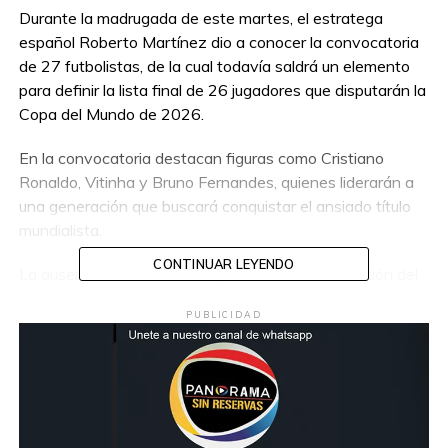
Durante la madrugada de este martes, el estratega
español Roberto Martínez dio a conocer la convocatoria
de 27 futbolistas, de la cual todavía saldrá un elemento
para definir la lista final de 26 jugadores que disputarán la
Copa del Mundo de 2026.
En la convocatoria destacan figuras como Cristiano
Ronaldo, Vitinha y Bruno Fernandes, quienes liderarán a
una generación que buscará conquistar el ansiado título
mundialista.
CONTINUAR LEYENDO
La ausencia de Paulinho sorprendió tanto a la afición del
Toluca como al futbol mexicano, ya que existía
PUBLICIDAD
expectativa de verlo representar a Portugal tras el
destacado nivel mostrado en la Liga MX.
Con esta plantilla, Portugal apunta a ser uno de los
equipos protagonistas del torneo que se celebrará en
México, Estados Unidos y Canadá.