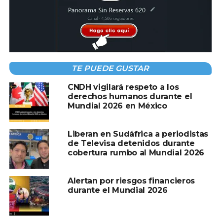
Compartir en:
TE PUEDE GUSTAR
CNDH vigilará respeto a los
derechos humanos durante el
Mundial 2026 en México
TEMAS RELACIONADOS:
CONVOCATORIA
MUNDIAL 2026
PORTUGAL
Liberan en Sudáfrica a periodistas
A CONTINUACIÓN
de Televisa detenidos durante
Manuel Neuer sale del retiro y volverá con
cobertura rumbo al Mundial 2026
Alemania para el Mundial 2026
NO TE PIERDAS
Alertan por riesgos financieros
Cristiano Ronaldo lidera convocatoria de
durante el Mundial 2026
Portugal para su último Mundial en 2026