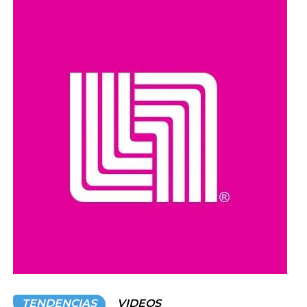
de Sasso al minuto 81.
Con este resultado, México se enfrentará a Canadá en
las semifinales, luego de que los canadienses superaran
previamente a Jamaica.
Compartir en:
TENDENCIAS
VIDEOS