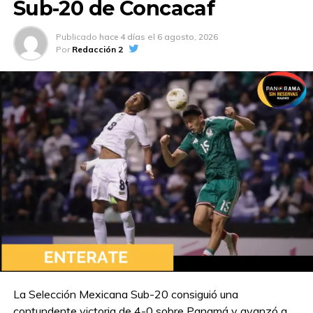
Sub-20 de Concacaf
Publicado
hace 4 días
el
6 agosto, 2026
Por
Redacción 2
La Selección Mexicana Sub-20 consiguió una
contundente victoria de 4-0 sobre Panamá y avanzó a