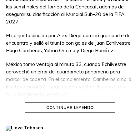
las semifinales del torneo de la Concacaf, además de
asegurar su clasificación al Mundial Sub-20 de la FIFA
2027.
El conjunto dirigido por Alex Diego dominó gran parte del
encuentro y selló el triunfo con goles de Juan Echilvestre,
Hugo Camberos, Yohan Orozco y Diego Ramírez.
México tomó ventaja al minuto 33, cuando Echilvestre
aprovechó un error del guardameta panameño para
marcar de cabeza. En el complemento, Camberos amplió
la diferencia al 57′, luego de aprovechar el rebote tras
fallar inicialmente un penalti.
Orozco marcó el tercero al 75′ con un remate de cabeza
CONTINUAR LEYENDO
tras un tiro de esquina, mientras que Ramírez cerró la
goleada al 88′.
Panamá terminó con un jugador menos tras la expulsión