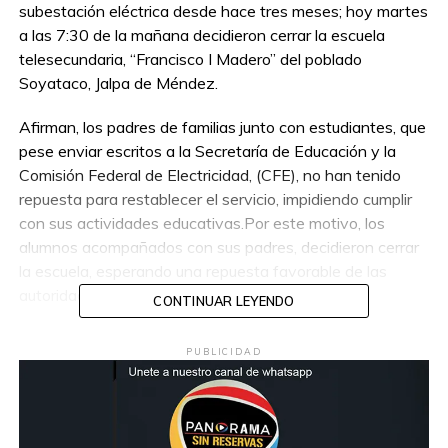
subestación eléctrica desde hace tres meses; hoy martes
a las 7:30 de la mañana decidieron cerrar la escuela
telesecundaria, “Francisco I Madero” del poblado
Soyataco, Jalpa de Méndez.
Afirman, los padres de familias junto con estudiantes, que
pese enviar escritos a la Secretaría de Educación y la
Comisión Federal de Electricidad, (CFE), no han tenido
repuesta para restablecer el servicio, impidiendo cumplir
con sus actividades educativas.Por este motivo, los
alumnos acompañados con sus padres, decidieron cerrar
la escuela, esperando una repuesta favorable de las
autoridades educativas y de la CFE.
CONTINUAR LEYENDO
Pues sin la energía electrica, no pueden recibir sus clases;
PUBLICIDAD
además de soportar las altas temperaturas en los
salones de clases durante la jornada.
Explicaron, que el problema de la falta de energía