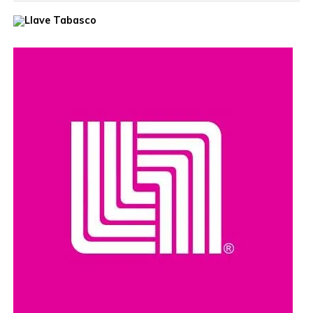
Ante autoridades de la empresa productiva, el presidente
destacó que esa unidad, equipada con tanque de lodo
con capacidad de 11.5 metros cúbicos, fortalecerá la
capacidad operativa del municipio y permitirá brindar una
mejor atención a las necesidades de la población,
elevando la calidad de los servicios públicos.
Tras recibir el Vactor, Ovidio Peralta afirmó que el
compromiso de su gobierno es convertir este apoyo en
mejores servicios, mayores oportunidades y más
bienestar para las y los comalcalquenses, al seguir
trabajando con honestidad y vocación de servicio,
poniendo siempre en el centro el bienestar del pueblo.
Subrayó que este camión fue donado a través del
Programa de Apoyo a la Comunidad y Medio Ambiente
(PACMA) de Pemex, institución con la que el
Ayuntamiento mantiene una coordinación permanente