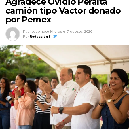
Agradece Ovidio Peralta
camión tipo Vactor donado
por Pemex
Publicado
hace 9 horas
el
7 agosto, 2026
Por
Redacción 3