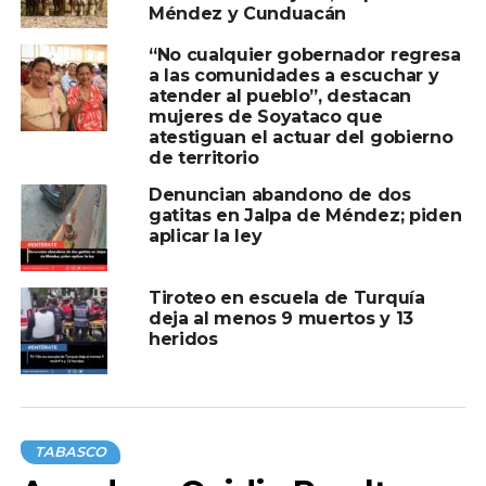
Méndez y Cunduacán
“No cualquier gobernador regresa
a las comunidades a escuchar y
atender al pueblo”, destacan
TEMAS RELACIONADOS:
ESCUELA
JALPA
SOYATACO
mujeres de Soyataco que
atestiguan el actuar del gobierno
A CONTINUACIÓN
de territorio
Efectuará Centro festividades patrias en
Denuncian abandono de dos
Plaza de la Revolución y bibliotecas
gatitas en Jalpa de Méndez; piden
NO TE PIERDAS
aplicar la ley
Conagua pronostica lluvias de hasta 75 mm
para Tabasco
Tiroteo en escuela de Turquía
deja al menos 9 muertos y 13
heridos
TABASCO