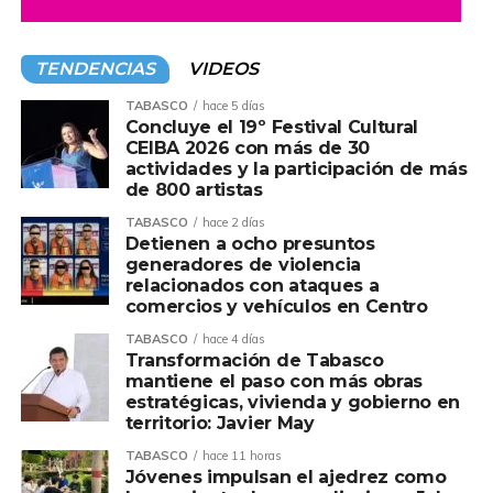
para generar beneficios reales en favor de las
comunidades y fortalecer el desarrollo del municipio.
TENDENCIAS
VIDEOS
Ante el gerente de Responsabilidad Social de Pemex,
César Raúl Ojeda Zubiera, el alcalde reconoció que esta
TABASCO
hace 5 días
Concluye el 19º Festival Cultural
iniciativa contribuye al fortalecimiento de las
CEIBA 2026 con más de 30
comunidades de influencia petrolera mediante acciones
actividades y la participación de más
orientadas al bienestar social, el desarrollo comunitario
de 800 artistas
sustentable y el cuidado del medio ambiente,
TABASCO
hace 2 días
consolidando una visión de progreso con sentido humano.
Detienen a ocho presuntos
generadores de violencia
relacionados con ataques a
Asimismo, afirmó que la política de Pemex entiende que
comercios y vehículos en Centro
el desarrollo no solo se mide por la actividad productiva,
sino también por el bienestar de las personas y de las
TABASCO
hace 4 días
Transformación de Tabasco
comunidades que, durante décadas, han contribuido al
mantiene el paso con más obras
crecimiento de la industria energética de nuestro país.
estratégicas, vivienda y gobierno en
territorio: Javier May
Ovidio Peralta destacó que el compromiso de Pemex se
TABASCO
hace 11 horas
refleja en acciones concretas que generan bienestar y
Jóvenes impulsan el ajedrez como