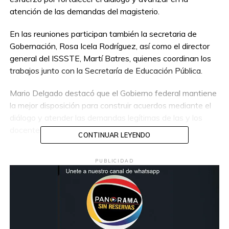
atención de las demandas del magisterio.
En las reuniones participan también la secretaria de
Gobernación, Rosa Icela Rodríguez, así como el director
general del ISSSTE, Martí Batres, quienes coordinan los
trabajos junto con la Secretaría de Educación Pública.
Mario Delgado destacó que el Gobierno federal mantiene
la mejor disposición para construir acuerdos mediante el
diálogo y atender las demandas legítimas de las y los
docentes del país.
CONTINUAR LEYENDO
El funcionario reiteró el compromiso de la administración
PUBLICIDAD
federal de mantener abiertos los canales de
comunicación con el magisterio, con el objetivo de
alcanzar consensos que contribuyan al fortalecimiento
del sector educativo y al bienestar de las y los
trabajadores de la educación.