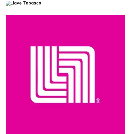
Unidos, que habían ofrecido una recompensa de hasta
cinco millones de dólares por información que llevara a su
captura. Además, se le relaciona con presuntos delitos
como robo de vehículos, privación ilegal de la libertad,
extorsión y narcotráfico.
Compartir en: