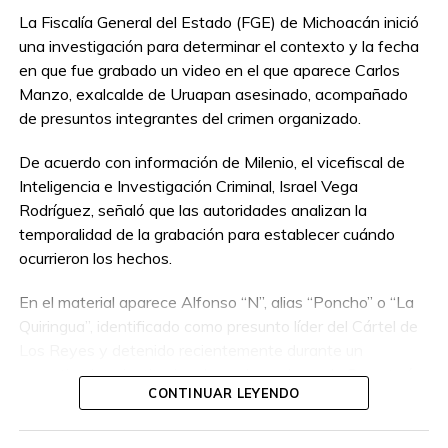
La Fiscalía General del Estado (FGE) de Michoacán inició
una investigación para determinar el contexto y la fecha
en que fue grabado un video en el que aparece Carlos
Manzo, exalcalde de Uruapan asesinado, acompañado
de presuntos integrantes del crimen organizado.
De acuerdo con información de Milenio, el vicefiscal de
Inteligencia e Investigación Criminal, Israel Vega
Rodríguez, señaló que las autoridades analizan la
temporalidad de la grabación para establecer cuándo
ocurrieron los hechos.
En el material aparece Alfonso “N”, alias “Poncho” o “La
Quiringua”, identificado como presunto líder del Cártel de
Los Reyes y detenido recientemente durante un
operativo interinstitucional encabezado por la Secretaría
CONTINUAR LEYENDO
de la Defensa Nacional.
El hombre era buscado por autoridades de Estados