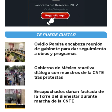
Compartir en:
TE PUEDE GUSTAR
Ovidio Peralta encabeza reunión
de gabinete para dar seguimiento
TEMAS RELACIONADOS:
CNTE
DEMANDAS
REUNION
a obras y programas
SEP
A CONTINUACIÓN
Gobierno de México reactiva
Detienen a agente de la Guardia Civil y a
diálogo con maestros de la CNTE
exfuncionario de Fiscalía por asesinato de
tras protestas
Carlos Manzo
NO TE PIERDAS
Encapuchados dañan fachada de
México registra 2 mil 136 casos de dengue y
la Torre del Bienestar durante
cuatro defunciones en 2026
marcha de la CNTE