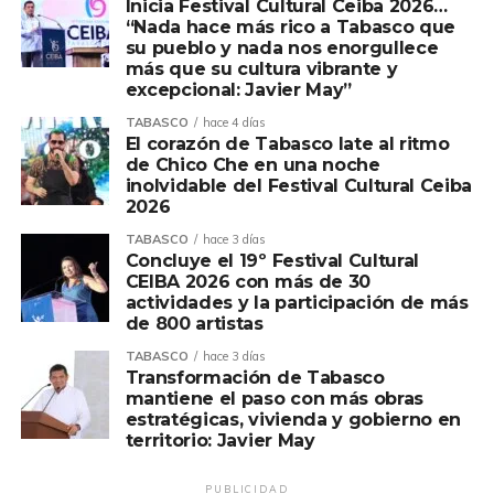
resulten positivas hacia los servicios médicos
Inicia Festival Cultural Ceiba 2026…
“Nada hace más rico a Tabasco que
especializados para que inicien el protocolo de atención
su pueblo y nada nos enorgullece
oncológica, logrando con ello disminuir la mortalidad por
más que su cultura vibrante y
esta causa.
excepcional: Javier May”
TABASCO
hace 4 días
Para ello, por indicaciones del gobernador del Estado,
El corazón de Tabasco late al ritmo
Javier May Rodríguez, y el secretario de Salud, Alejandro
de Chico Che en una noche
Calderón Alipi, el acceso a todos los servicios debe ser
inolvidable del Festival Cultural Ceiba
2026
desde el territorio, a través de la puesta en marcha de la
Unidad Móvil de Mastografía que visita las villas,
TABASCO
hace 3 días
Concluye el 19º Festival Cultural
poblados, rancherías, ejidos e incluso las comunidades
CEIBA 2026 con más de 30
ribereñas a través de las Caravanas Terrestres y
actividades y la participación de más
Acuáticas, las Jornadas de Atención al Pueblo, así como
de 800 artistas
las Jornadas de Detección que se realizan en
TABASCO
hace 3 días
coordinación con Petróleos Mexicanos.
Transformación de Tabasco
mantiene el paso con más obras
La mastografía es el estudio radiográfico mediante el uso
estratégicas, vivienda y gobierno en
territorio: Javier May
de equipo especializado llamado mastógrafo, que se
utiliza para buscar anormalidades en la mama; ayuda a
PUBLICIDAD