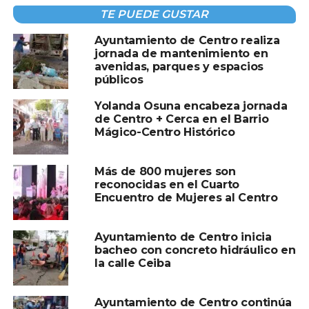
etapa.
TE PUEDE GUSTAR
Yolanda Osuna subrayó que las mujeres representan el
Ayuntamiento de Centro realiza
motor de transformación del municipio y señaló que este
jornada de mantenimiento en
avenidas, parques y espacios
programa busca reconocer su esfuerzo, capacidad y
públicos
fortaleza para impulsar el desarrollo económico de sus
hogares.
Yolanda Osuna encabeza jornada
de Centro + Cerca en el Barrio
Mágico-Centro Histórico
Más de 800 mujeres son
reconocidas en el Cuarto
Encuentro de Mujeres al Centro
Ayuntamiento de Centro inicia
bacheo con concreto hidráulico en
la calle Ceiba
Ayuntamiento de Centro continúa