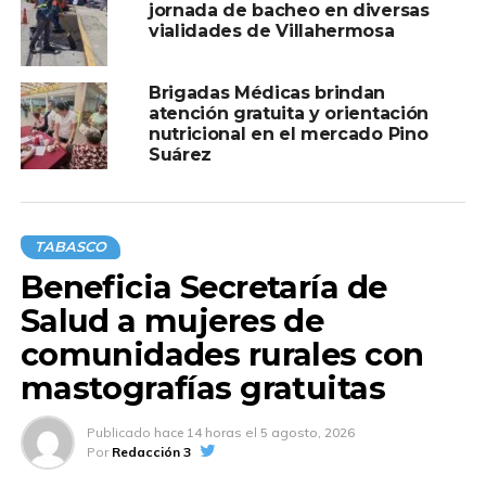
jornada de bacheo en diversas
Asimismo, afirmó que estas acciones forman parte de
vialidades de Villahermosa
una política de justicia social y equidad que prioriza el
bienestar de las personas y brinda herramientas para
Brigadas Médicas brindan
mejorar la calidad de vida de las familias en las
atención gratuita y orientación
comunidades rurales.
nutricional en el mercado Pino
Suárez
#HonestidadYResultados
TABASCO
Compartir en:
Beneficia Secretaría de
Salud a mujeres de
comunidades rurales con
mastografías gratuitas
TEMAS RELACIONADOS:
CENTRO
Publicado
hace 14 horas
el
5 agosto, 2026
Por
Redacción 3
A CONTINUACIÓN