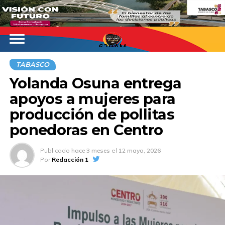
620AM
TABASCO
Yolanda Osuna entrega
apoyos a mujeres para
producción de pollitas
ponedoras en Centro
Publicado
hace 3 meses
el
12 mayo, 2026
Por
Redacción 1