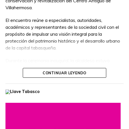
conservación y revitalización del Centro Antiguo de
Villahermosa.
El encuentro reúne a especialistas, autoridades,
académicos y representantes de la sociedad civil con el
propósito de impulsar una visión integral para la
protección del patrimonio histórico y el desarrollo urbano
de la capital tabasqueña.
Durante la ceremonia inaugural, la alcaldesa estuvo
acompañada por Manuel Ignacio Ruz Vargas,
CONTINUAR LEYENDO
vicepresidente regional del Consejo Internacional de
Monumentos y Sitios (ICOMOS) de la UNESCO, con quien
destacó la importancia de generar acciones coordinadas
para preservar la identidad y el valor histórico de la
ciudad.
Yolanda Osuna afirmó que rescatar un centro histórico
significa devolverle vida para que las familias vuelvan a
apropiarse de sus espacios, fortalecer la actividad