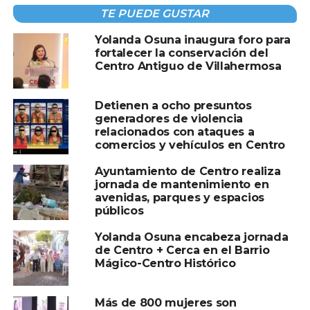
protocolos para mejorar la respuesta institucional ante
TE PUEDE GUSTAR
contextos de ayuda humanitaria.
Yolanda Osuna inaugura foro para
En representación de la alcaldesa Yolanda Osuna Huerta,
fortalecer la conservación del
Centro Antiguo de Villahermosa
el director del Sistema DIF Centro, Daniel Cubero
Cabrales, destacó que la protección de la niñez debe
sustentarse en la empatía, sensibilidad y el respeto
Detienen a ocho presuntos
generadores de violencia
irrestricto a los derechos humanos.
relacionados con ataques a
comercios y vehículos en Centro
#HonestidadYResultados
Ayuntamiento de Centro realiza
jornada de mantenimiento en
avenidas, parques y espacios
Compartir en:
públicos
Yolanda Osuna encabeza jornada
de Centro + Cerca en el Barrio
Mágico-Centro Histórico
Más de 800 mujeres son