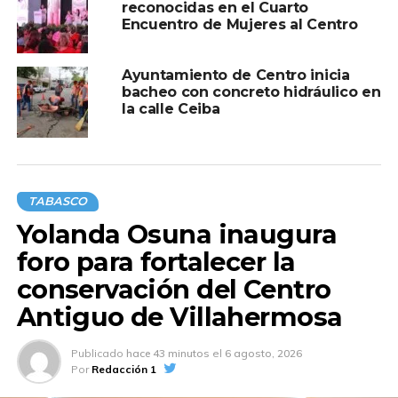
reconocidas en el Cuarto
TEMAS RELACIONADOS:
CENTRO
Encuentro de Mujeres al Centro
A CONTINUACIÓN
Yolanda Osuna entrega apoyos a mujeres
Ayuntamiento de Centro inicia
para producción de pollitas ponedoras en
bacheo con concreto hidráulico en
Centro
la calle Ceiba
NO TE PIERDAS
Itzel Jiménez Hernández es coronada como
Flor del Cacao 2026
TABASCO
Yolanda Osuna inaugura
foro para fortalecer la
conservación del Centro
Antiguo de Villahermosa
Publicado
hace 43 minutos
el
6 agosto, 2026
Por
Redacción 1