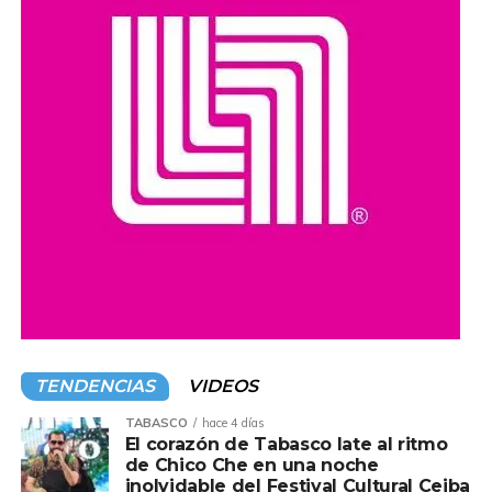
comercial, promover la cultura y preservar la memoria
colectiva.
El foro se desarrollará hasta este viernes e incluye un
programa de conferencias, talleres, recorridos por el
Centro Histórico y actividades culturales, con el objetivo
de consolidar el Barrio Mágico y el Centro Antiguo de
Villahermosa como espacios de identidad, convivencia y
desarrollo para la población.
TENDENCIAS
VIDEOS
TABASCO
hace 4 días
El corazón de Tabasco late al ritmo
de Chico Che en una noche
inolvidable del Festival Cultural Ceiba