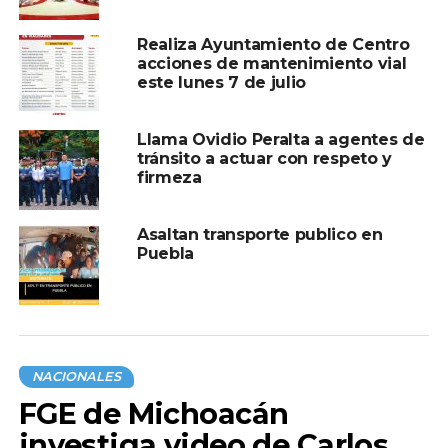
pagos en efectivo de hasta $500 pesos
, bajo
amenaza de trasladarlo al
Juez Conciliador
, donde la
Realiza Ayuntamiento de Centro
multa puede ascender a más de $3,000 pesos.
acciones de mantenimiento vial
este lunes 7 de julio
“Nos dicen que si no
Llama Ovidio Peralta a agentes de
les damos dinero
tránsito a actuar con respeto y
aquí, nos llevan al
firmeza
juez y allá la multa
Asaltan transporte publico en
es mucho más cara.
Puebla
Ya lo han hecho con
otros compañeros”,
denunció el
transportista.
NACIONALES
FGE de Michoacán
investiga video de Carlos
Prueba en video y exigencia