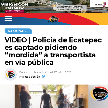
620AM
NACIONALES
VIDEO | Policía de Ecatepec
es captado pidiendo
“mordida” a transportista
en vía pública
Publicado
hace 1 año
el
27 julio, 2025
Por
Redacción