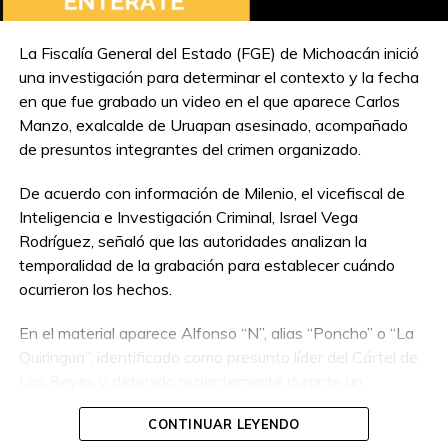
La Fiscalía General del Estado (FGE) de Michoacán inició
una investigación para determinar el contexto y la fecha
TEMAS RELACIONADOS:
MORDIDA
TRANSITO
TRANSPORTE
en que fue grabado un video en el que aparece Carlos
Manzo, exalcalde de Uruapan asesinado, acompañado
A CONTINUACIÓN
de presuntos integrantes del crimen organizado.
Hombre es mordido por serpiente cascabel
en la carretera Mérida–Valladolid
De acuerdo con información de Milenio, el vicefiscal de
NO TE PIERDAS
Inteligencia e Investigación Criminal, Israel Vega
Ximena Pichel, señalada como “Lady
Rodríguez, señaló que las autoridades analizan la
Racista”, es agredida al salir de audiencia
temporalidad de la grabación para establecer cuándo
ocurrieron los hechos.
En el material aparece Alfonso “N”, alias “Poncho” o “La
Quiringua”, identificado como presunto líder del Cártel de
Los Reyes y detenido recientemente durante un
operativo interinstitucional encabezado por la Secretaría
CONTINUAR LEYENDO
de la Defensa Nacional.