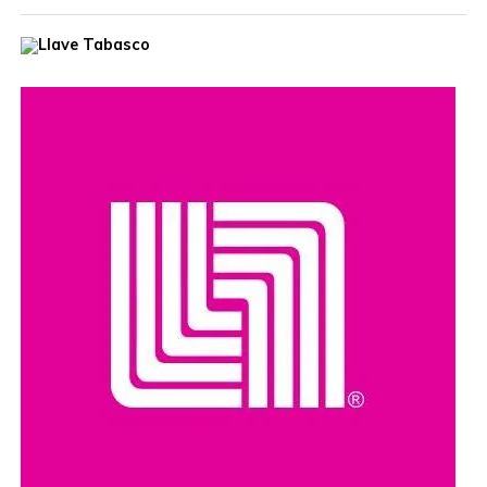
El hombre era buscado por autoridades de Estados
Unidos, que habían ofrecido una recompensa de hasta
cinco millones de dólares por información que llevara a su
captura. Además, se le relaciona con presuntos delitos
como robo de vehículos, privación ilegal de la libertad,
extorsión y narcotráfico.
Compartir en: