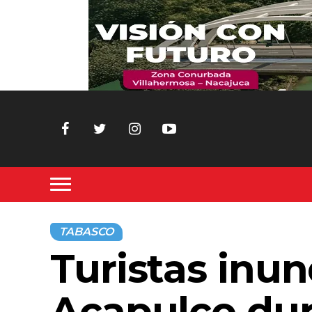
TABASCO
Turistas inun
Acapulco dura