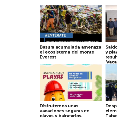
Basura acumulada amenaza
Saldo
el ecosistema del monte
y pl
Everest
resul
‘Vaca
May
Disfrutemos unas
Desp
vacaciones seguras en
elem
playas y balnearios.
Taba