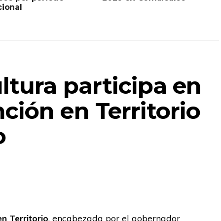
cional
ltura participa en
ción en Territorio
o
n Territorio
, encabezada por el gobernador