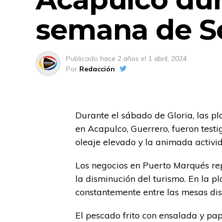
semana de S
Publicado
hace 2 años
el
1 abril, 2024
Por
Redacción
Durante el sábado de Gloria, las p
en Acapulco, Guerrero, fueron testig
oleaje elevado y la animada activ
Los negocios en Puerto Marqués rep
la disminución del turismo. En la p
constantemente entre las mesas dis
El pescado frito con ensalada y papa