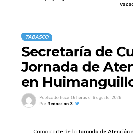
vaca
TABASCO
Secretaría de Cu
Jornada de Aten
en Huimanguill
Publicado
hace 15 horas
el
6 agosto, 2026
Por
Redacción 3
Como parte de la
Jornada de Atención e