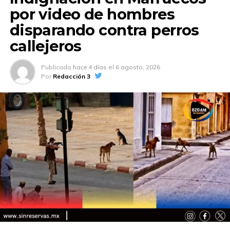
por video de hombres
disparando contra perros
callejeros
Publicado
hace 4 días
el
6 agosto, 2026
Por
Redacción 3