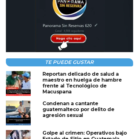
TEMAS RELACIONADOS:
ALUMNA
GUATEMALA
MAESTRO
A CONTINUACIÓN
Video Mototaxi es embestida por vehículo en
San Antonio, Intibucá; cámaras captan el
momento
NO TE PIERDAS
Estados Unidos revisará tus redes sociales
TE PUEDE GUSTAR
si solicitas visa de estudiante
Reportan delicado de salud a
maestro en huelga de hambre
frente al Tecnológico de
Macuspana
Condenan a cantante
guatemalteco por delito de
agresión sexual
Golpe al crimen: Operativos bajo
Estado de Sitio en Guatemala