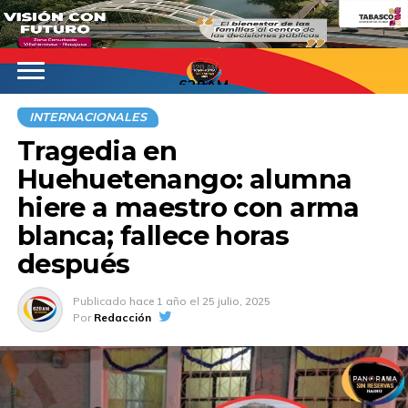
620AM
INTERNACIONALES
Tragedia en
Huehuetenango: alumna
hiere a maestro con arma
blanca; fallece horas
después
Publicado
hace 1 año
el
25 julio, 2025
Por
Redacción