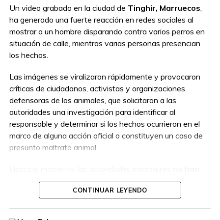
Un video grabado en la ciudad de
Tinghir, Marruecos
,
ha generado una fuerte reacción en redes sociales al
mostrar a un hombre disparando contra varios perros en
situación de calle, mientras varias personas presencian
los hechos.
Las imágenes se viralizaron rápidamente y provocaron
críticas de ciudadanos, activistas y organizaciones
defensoras de los animales, que solicitaron a las
autoridades una investigación para identificar al
responsable y determinar si los hechos ocurrieron en el
marco de alguna acción oficial o constituyen un caso de
presunto maltrato animal.
Hasta el momento, las autoridades marroquíes
no han
confirmado
si la persona que aparece en el video
CONTINUAR LEYENDO
actuaba como parte de un operativo autorizado o por
cuenta propia, por lo que las circunstancias del caso
permanecen bajo investigación.