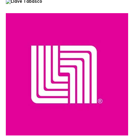
El hecho ha reavivado el debate sobre el manejo de la
población de perros callejeros en Marruecos, país que en
los últimos años ha impulsado programas de
Captura,
Esterilización, Vacunación y Retorno (TNR)
como una
alternativa para controlar la población canina sin recurrir a
sacrificios masivos.
Organizaciones y ciudadanos han pedido que las
investigaciones se realicen con transparencia y que, en
caso de confirmarse irregularidades, se determinen las
responsabilidades conforme a la legislación vigente.
Compartir en: