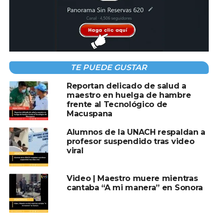
“Pedimos respeto a la trayectoria de nuestro maestro y
justicia en este caso”, señalaron los estudiantes, quienes
advirtieron que mantendrán sus protestas hasta que las
autoridades universitarias reconsideren la sanción.
TE PUEDE GUSTAR
Hasta el momento, la UNACH no ha emitido una postura
oficial sobre la demanda estudiantil.
Reportan delicado de salud a
maestro en huelga de hambre
frente al Tecnológico de
Macuspana
Compartir en:
Alumnos de la UNACH respaldan a
profesor suspendido tras video
viral
Video | Maestro muere mientras
cantaba “A mi manera” en Sonora
TEMAS RELACIONADOS:
MAESTRO
MAESTRO CESADO
PORTADA
TRAYECTORIA
UNACH