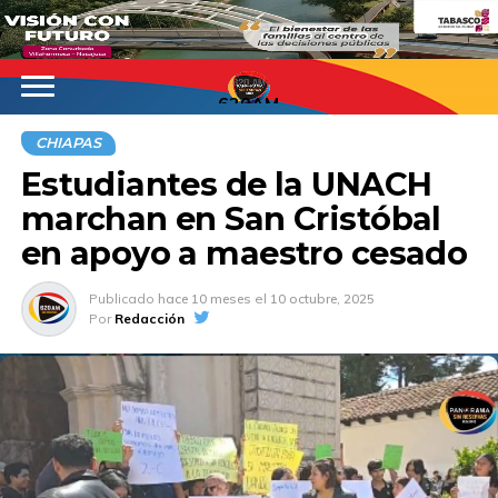
620AM
CHIAPAS
Estudiantes de la UNACH
marchan en San Cristóbal
en apoyo a maestro cesado
Publicado
hace 10 meses
el
10 octubre, 2025
Por
Redacción