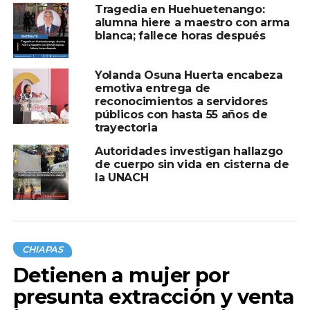
Tragedia en Huehuetenango:
A CONTINUACIÓN
alumna hiere a maestro con arma
Detienen a “El Chiapaneco” tras
blanca; fallece horas después
multihomicidio en Nezahualcóyotl
NO TE PIERDAS
Yolanda Osuna Huerta encabeza
Alumnos de la UNACH respaldan a profesor
emotiva entrega de
suspendido tras video viral
reconocimientos a servidores
públicos con hasta 55 años de
trayectoria
Autoridades investigan hallazgo
de cuerpo sin vida en cisterna de
la UNACH
CHIAPAS
Detienen a mujer por
presunta extracción y venta