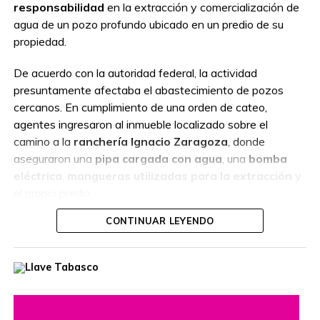
responsabilidad
en la extracción y comercialización de
agua de un pozo profundo ubicado en un predio de su
propiedad.
De acuerdo con la autoridad federal, la actividad
presuntamente afectaba el abastecimiento de pozos
cercanos. En cumplimiento de una orden de cateo,
agentes ingresaron al inmueble localizado sobre el
camino a la
ranchería Ignacio Zaragoza
, donde
aseguraron una
pipa cargada con agua
, una
bomba
eléctrica
,
mangueras utilizadas para la extracción
y
el propio predio.
CONTINUAR LEYENDO
En el operativo también participaron corporaciones
estatales y municipales para brindar seguridad perimetral.
La mujer fue puesta a disposición del
Ministerio Público
Federal
, que integra la carpeta de investigación por el
presunto uso no autorizado de un bien de la Nación
.