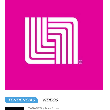
Según informó la FGR, el agua era presuntamente
comercializada mediante camiones cisterna, por lo que los
objetos asegurados serán analizados como parte de las
investigaciones para determinar las responsabilidades
correspondientes.
La detenida
se presume inocente
mientras no exista
una sentencia condenatoria emitida por la autoridad
judicial competente.
Compartir en:
TENDENCIAS
VIDEOS
TABASCO
hace 5 días