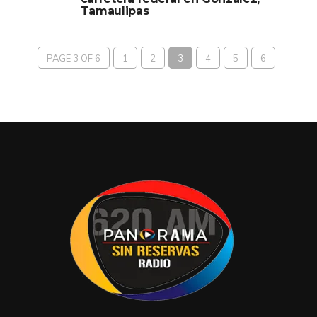
Tamaulipas
PAGE 3 OF 6
1
2
3
4
5
6