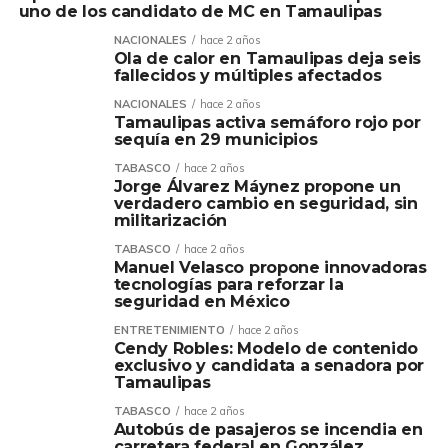
uno de los candidato de MC en Tamaulipas
NACIONALES
hace 2 años
Ola de calor en Tamaulipas deja seis
fallecidos y múltiples afectados
NACIONALES
hace 2 años
Tamaulipas activa semáforo rojo por
sequía en 29 municipios
TABASCO
hace 2 años
Jorge Álvarez Máynez propone un
verdadero cambio en seguridad, sin
militarización
TABASCO
hace 2 años
Manuel Velasco propone innovadoras
tecnologías para reforzar la
seguridad en México
ENTRETENIMIENTO
hace 2 años
Cendy Robles: Modelo de contenido
exclusivo y candidata a senadora por
Tamaulipas
TABASCO
hace 2 años
Autobús de pasajeros se incendia en
carretera federal en González,