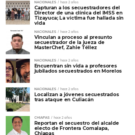
NACIONALES
hace 2 años
Capturan a los secuestradores del
Director de una clínica del IMSS en
Tizayuca; La víctima fue hallada sin
vida
NACIONALES
hace 2 años
Vinculan a proceso al presunto
secuestrador de la jueza de
MasterChef, Zahie Téllez
NACIONALES
hace 2 años
Encuentran sin vida a profesores
jubilados secuestrados en Morelos
NACIONALES
hace 2 años
Localizan a jóvenes secuestrados
tras ataque en Culiacán
CHIAPAS
hace 2 años
Reportan el secuestro del alcalde
electo de Frontera Comalapa,
Chiapas