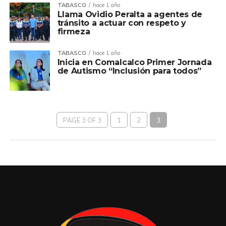
TABASCO
hace 1 año
Llama Ovidio Peralta a agentes de
tránsito a actuar con respeto y
firmeza
TABASCO
hace 1 año
Inicia en Comalcalco Primer Jornada
de Autismo “Inclusión para todos”
PAGE 3 OF 3
1
2
3