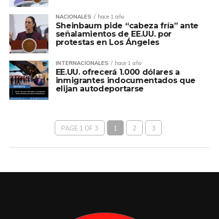
NACIONALES
hace 1 año
Sheinbaum pide “cabeza fría” ante
señalamientos de EE.UU. por
protestas en Los Ángeles
INTERNACIONALES
hace 1 año
EE.UU. ofrecerá 1.000 dólares a
inmigrantes indocumentados que
elijan autodeportarse
PAGE 1 OF 3
1
2
3