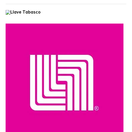
El hombre era buscado por autoridades de Estados
Unidos, que habían ofrecido una recompensa de hasta
cinco millones de dólares por información que llevara a su
captura. Además, se le relaciona con presuntos delitos
como robo de vehículos, privación ilegal de la libertad,
extorsión y narcotráfico.
Compartir en: