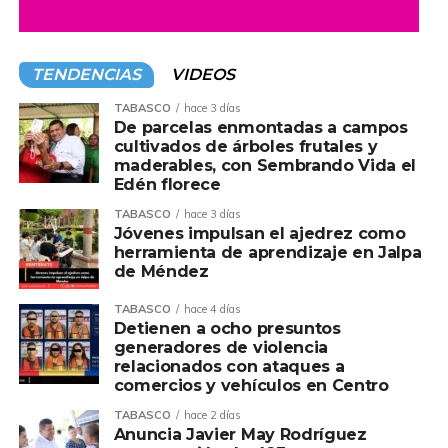
TENDENCIAS
VIDEOS
TABASCO
hace 3 días
De parcelas enmontadas a campos
cultivados de árboles frutales y
maderables, con Sembrando Vida el
Edén florece
TABASCO
hace 3 días
Jóvenes impulsan el ajedrez como
herramienta de aprendizaje en Jalpa
de Méndez
TABASCO
hace 4 días
Detienen a ocho presuntos
generadores de violencia
relacionados con ataques a
comercios y vehículos en Centro
TABASCO
hace 2 días
Anuncia Javier May Rodríguez