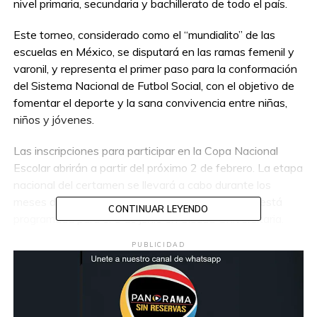
nivel primaria, secundaria y bachillerato de todo el país.
Este torneo, considerado como el “mundialito” de las
escuelas en México, se disputará en las ramas femenil y
varonil, y representa el primer paso para la conformación
del Sistema Nacional de Futbol Social, con el objetivo de
fomentar el deporte y la sana convivencia entre niñas,
niños y jóvenes.
Las inscripciones para participar en la Copa Nacional
Escolar abrirán a partir del próximo 2 de febrero. La etapa
nacional del certamen se llevará a cabo durante los
meses de abril y mayo, mientras que la gran final está
CONTINUAR LEYENDO
programada para el 6 de junio en Ciudad Universitaria.
PUBLICIDAD
Con esta iniciativa, la SEP busca impulsar el desarrollo
integral del alumnado a través del deporte y fortalecer la
práctica del futbol desde el ámbito escolar