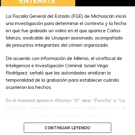
La Fiscalía General del Estado (FGE) de Michoacán inició
una investigación para determinar el contexto y la fecha
en que fue grabado un video en el que aparece Carlos
Manzo, exalcalde de Uruapan asesinado, acompañado
de presuntos integrantes del crimen organizado.
De acuerdo con información de Milenio, el vicefiscal de
Inteligencia e Investigación Criminal, Israel Vega
Rodríguez, señaló que las autoridades analizan la
temporalidad de la grabación para establecer cuándo
ocurrieron los hechos.
En el material aparece Alfonso “N”, alias “Poncho” o “La
Quiringua”, identificado como presunto líder del Cártel de
Los Reyes y detenido recientemente durante un
operativo interinstitucional encabezado por la Secretaría
CONTINUAR LEYENDO
de la Defensa Nacional.