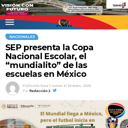
620AM
NACIONALES
SEP presenta la Copa
Nacional Escolar, el
“mundialito” de las
escuelas en México
Publicado
hace 7 meses
el
26 enero, 2026
Por
Redacción 2