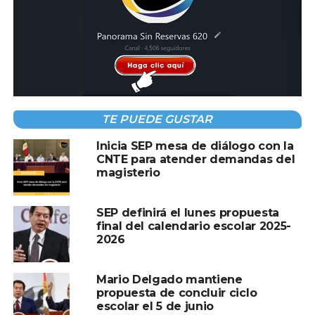
Compartir en:
TE PUEDE GUSTAR
TEMAS RELACIONADOS:
COPA NACIONAL ESCOLAR
Inicia SEP mesa de diálogo con la
MUNDIALITO
SEP
CNTE para atender demandas del
magisterio
A CONTINUACIÓN
Patrulla de la Guardia Nacional termina
destrozada tras brutal choque en Veracruz
SEP definirá el lunes propuesta
final del calendario escolar 2025-
NO TE PIERDAS
Noroña tacha de “torpes” a ministros por
2026
devolver camionetas blindadas
Mario Delgado mantiene
propuesta de concluir ciclo
escolar el 5 de junio