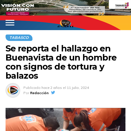
620AM
TABASCO
Se reporta el hallazgo en
Buenavista de un hombre
con signos de tortura y
balazos
Publicado
hace 2 años
el
11 julio, 2024
Por
Redacción