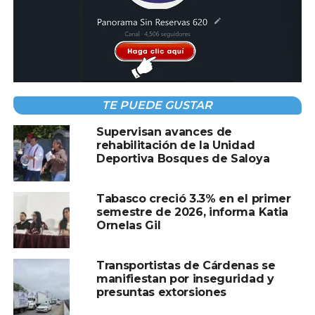
La Policía Estatal Preventiva informó que el hallazgo
ocurrió al amanecer y una ambulancia del Sistema Estatal
de Urgencias acudió al lugar para asistir a Oscar. Aunque
se realizaron esfuerzos para salvar su vida, las graves
heridas producidas por arma de fuego y las secuelas de la
TE PUEDE GUSTAR
tortura resultaron fatales. Las autoridades aún no han
esclarecido los motivos detrás del asesinato y continúan
Supervisan avances de
rehabilitación de la Unidad
las investigaciones para determinar a los responsables.
Deportiva Bosques de Saloya
Tabasco creció 3.3% en el primer
Compartir en:
semestre de 2026, informa Katia
Ornelas Gil
Transportistas de Cárdenas se
manifiestan por inseguridad y
presuntas extorsiones