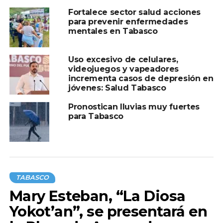
TEMAS RELACIONADOS:
INSEGURIDAD
TABASCO
Fortalece sector salud acciones
A CONTINUACIÓN
para prevenir enfermedades
Se reducen a la mitad las hectáreas
mentales en Tabasco
afectadas por incendios en Tabasco este
2024: CONAFOR
Uso excesivo de celulares,
NO TE PIERDAS
videojuegos y vapeadores
El exgobernador Tomás Yarrington fue
incrementa casos de depresión en
liberado de prisión en E.U.
jóvenes: Salud Tabasco
Pronostican lluvias muy fuertes
para Tabasco
TABASCO
Mary Esteban, “La Diosa
Yokot’an”, se presentará en