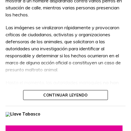
mostrar a un hombre disparando contra varios perros en
situación de calle, mientras varias personas presencian
los hechos.
Las imágenes se viralizaron rápidamente y provocaron
críticas de ciudadanos, activistas y organizaciones
defensoras de los animales, que solicitaron a las
autoridades una investigación para identificar al
responsable y determinar si los hechos ocurrieron en el
marco de alguna acción oficial o constituyen un caso de
presunto maltrato animal.
Hasta el momento, las autoridades marroquíes
no han
confirmado
si la persona que aparece en el video
CONTINUAR LEYENDO
actuaba como parte de un operativo autorizado o por
cuenta propia, por lo que las circunstancias del caso
permanecen bajo investigación.
El hecho ha reavivado el debate sobre el manejo de la
población de perros callejeros en Marruecos, país que en