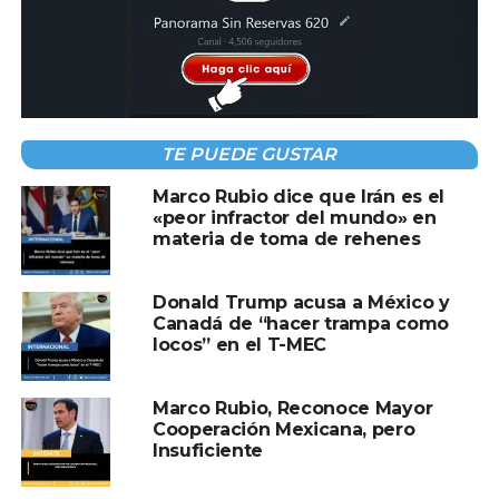
PETE
A CONTINUACIÓN
OMS no recomienda restringir viajes por
brote de ébola en África
NO TE PIERDAS
TE PUEDE GUSTAR
Estados Unidos y México iniciarán
negociaciones para revisión del T-MEC
Marco Rubio dice que Irán es el
«peor infractor del mundo» en
materia de toma de rehenes
Donald Trump acusa a México y
Canadá de “hacer trampa como
locos” en el T-MEC
Marco Rubio, Reconoce Mayor
Cooperación Mexicana, pero
Insuficiente