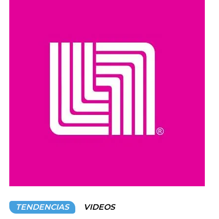
los últimos años ha impulsado programas de
Captura,
Esterilización, Vacunación y Retorno (TNR)
como una
alternativa para controlar la población canina sin recurrir a
sacrificios masivos.
Organizaciones y ciudadanos han pedido que las
investigaciones se realicen con transparencia y que, en
caso de confirmarse irregularidades, se determinen las
responsabilidades conforme a la legislación vigente.
Compartir en:
TENDENCIAS
VIDEOS