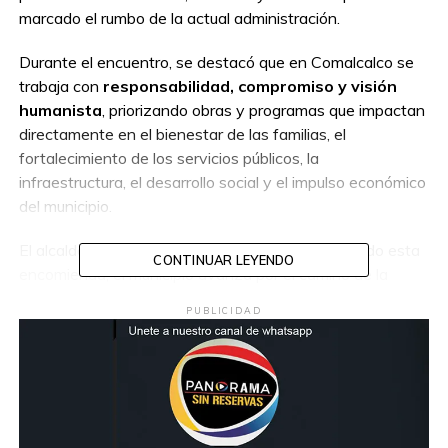
marcado el rumbo de la actual administración.
Durante el encuentro, se destacó que en Comalcalco se
trabaja con
responsabilidad, compromiso y visión
humanista
, priorizando obras y programas que impactan
directamente en el bienestar de las familias, el
fortalecimiento de los servicios públicos, la
infraestructura, el desarrollo social y el impulso económico
del municipio.
El alcalde subrayó que, a 500 días de haber iniciado esta
CONTINUAR LEYENDO
encomienda, el municipio avanza por el camino de la
transformación, consolidando un gobierno cercano que
PUBLICIDAD
escucha y cumple.
Con honestidad e innovación, la administración
municipal reafirmó que la transformación se construye
todos los días, de la mano del pueblo y para el pueblo.