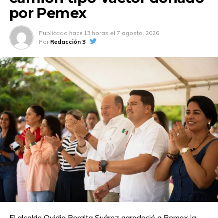
por Pemex
Publicado
hace 13 horas
el
7 agosto, 2026
Por
Redacción 3
El alcalde Ovidio Peralta Suárez agradeció a Pemex la