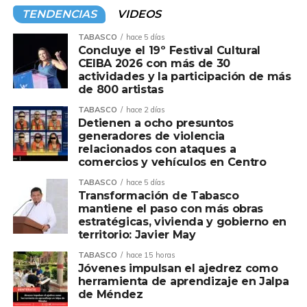
TENDENCIAS
VIDEOS
Ante el gerente de Responsabilidad Social de Pemex,
César Raúl Ojeda Zubiera, el alcalde reconoció que esta
TABASCO
hace 5 días
Concluye el 19º Festival Cultural
iniciativa contribuye al fortalecimiento de las
CEIBA 2026 con más de 30
comunidades de influencia petrolera mediante acciones
actividades y la participación de más
orientadas al bienestar social, el desarrollo comunitario
de 800 artistas
sustentable y el cuidado del medio ambiente,
TABASCO
hace 2 días
consolidando una visión de progreso con sentido humano.
Detienen a ocho presuntos
generadores de violencia
relacionados con ataques a
Asimismo, afirmó que la política de Pemex entiende que
comercios y vehículos en Centro
el desarrollo no solo se mide por la actividad productiva,
sino también por el bienestar de las personas y de las
TABASCO
hace 5 días
Transformación de Tabasco
comunidades que, durante décadas, han contribuido al
mantiene el paso con más obras
crecimiento de la industria energética de nuestro país.
estratégicas, vivienda y gobierno en
territorio: Javier May
Ovidio Peralta destacó que el compromiso de Pemex se
TABASCO
hace 15 horas
refleja en acciones concretas que generan bienestar y
Jóvenes impulsan el ajedrez como
demuestran que la colaboración entre instituciones puede
herramienta de aprendizaje en Jalpa
de Méndez
traducirse en resultados que transforman la vida del