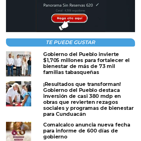
Compartir en:
TE PUEDE GUSTAR
Gobierno del Pueblo invierte
$1,705 millones para fortalecer el
TEMAS RELACIONADOS:
CARLOS GREEN
GOBIERNO
bienestar de más de 73 mil
RESULTADO
familias tabasqueñas
A CONTINUACIÓN
¡Resultados que transforman!
Frente frío No. 37 provocará lluvias intensas
Gobierno del Pueblo destaca
y evento de “Norte”
inversión de casi 380 mdp en
obras que revierten rezagos
NO TE PIERDAS
sociales y programas de bienestar
Con riego y esperanza, el campo de Balancán
para Cunduacán
florece: SEDAP impulsa a productores con
Riego Suplementario
Comalcalco anuncia nueva fecha
para informe de 600 días de
gobierno