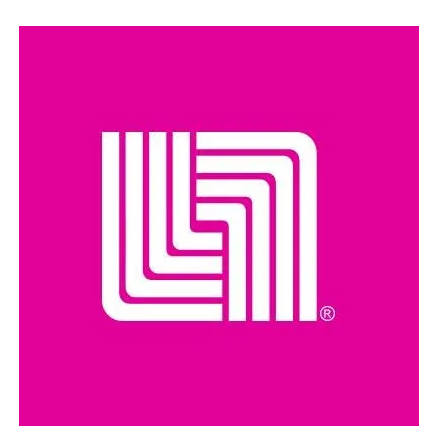
destacó que esa unidad, equipada con tanque de lodo
con capacidad de 11.5 metros cúbicos, fortalecerá la
capacidad operativa del municipio y permitirá brindar una
mejor atención a las necesidades de la población,
elevando la calidad de los servicios públicos.
Tras recibir el Vactor, Ovidio Peralta afirmó que el
compromiso de su gobierno es convertir este apoyo en
mejores servicios, mayores oportunidades y más
bienestar para las y los comalcalquenses, al seguir
trabajando con honestidad y vocación de servicio,
poniendo siempre en el centro el bienestar del pueblo.
Subrayó que este camión fue donado a través del
Programa de Apoyo a la Comunidad y Medio Ambiente
(PACMA) de Pemex, institución con la que el
Ayuntamiento mantiene una coordinación permanente
para generar beneficios reales en favor de las
comunidades y fortalecer el desarrollo del municipio.