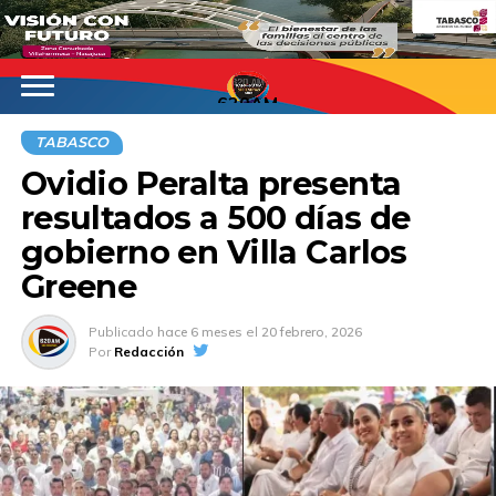
620AM
TABASCO
Ovidio Peralta presenta
resultados a 500 días de
gobierno en Villa Carlos
Greene
Publicado
hace 6 meses
el
20 febrero, 2026
Por
Redacción