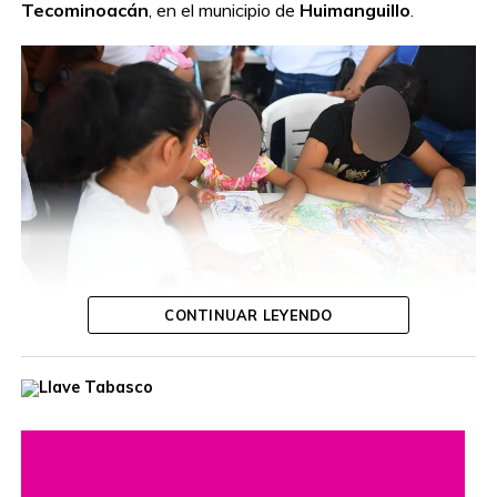
Tecominoacán
, en el municipio de
Huimanguillo
.
CONTINUAR LEYENDO
Durante la jornada, la funcionaria escuchó las inquietudes
de las y los ciudadanos, ofreció orientación personalizada
y dio seguimiento a diversas solicitudes, con el propósito
de acercar los servicios gubernamentales a las
comunidades.