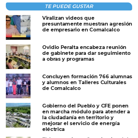
TE PUEDE GUSTAR
TEMAS RELACIONADOS:
CFE
COMALCALCO
OVIDIO
SHEILA
Viralizan videos que
A CONTINUACIÓN
presuntamente muestran agresión
Presenta Yolanda Osuna estrategia
de empresario en Comalcalco
“Villahermosa Florece” para impulsar
inversiones y desarrollo económico
Ovidio Peralta encabeza reunión
NO TE PIERDAS
de gabinete para dar seguimiento
Yolanda Osuna celebra a madres
a obras y programas
trabajadoras del Ayuntamiento de Centro
Concluyen formación 766 alumnas
y alumnos en Talleres Culturales
de Comalcalco
Gobierno del Pueblo y CFE ponen
en marcha módulo para atender a
la ciudadanía en territorio y
mejorar el servicio de energía
eléctrica