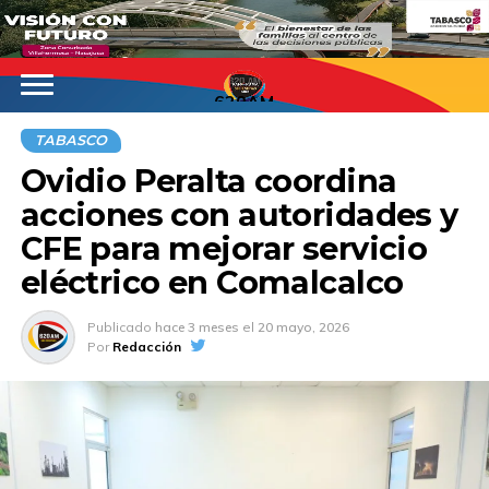
620AM
TABASCO
Ovidio Peralta coordina
acciones con autoridades y
CFE para mejorar servicio
eléctrico en Comalcalco
Publicado
hace 3 meses
el
20 mayo, 2026
Por
Redacción