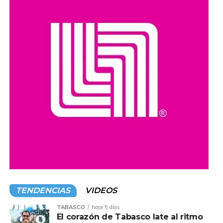
Estas jornadas buscan fortalecer el diálogo entre las
autoridades y la población, además de reafirmar el
compromiso de impulsar acciones y programas que
promuevan el acceso a la cultura y el desarrollo de las
comunidades en todo el estado.
Compartir en:
TENDENCIAS
VIDEOS
TABASCO
hace 5 días
El corazón de Tabasco late al ritmo