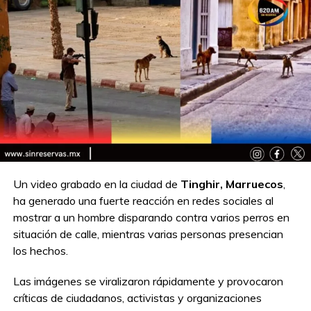
Compartir en:
TEMAS RELACIONADOS:
DIENTES POSTIZOS
DISFRAZ
HALLOWEEN
INFLUENCER
A CONTINUACIÓN
Un video grabado en la ciudad de
Tinghir, Marruecos
,
Escándalo en China: Zoológico admite que
sus ‘pandas’ eran en realidad perros Chow
ha generado una fuerte reacción en redes sociales al
Chow
mostrar a un hombre disparando contra varios perros en
situación de calle, mientras varias personas presencian
NO TE PIERDAS
Zimbabue sacrificará casi 1,000 elefantes
los hechos.
para combatir la sequía y el hambre
Las imágenes se viralizaron rápidamente y provocaron
críticas de ciudadanos, activistas y organizaciones