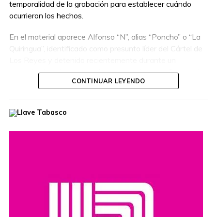
temporalidad de la grabación para establecer cuándo
ocurrieron los hechos.
En el material aparece Alfonso “N”, alias “Poncho” o “La
Quiringua”, identificado como presunto líder del Cártel de
Los Reyes y detenido recientemente durante un
operativo interinstitucional encabezado por la Secretaría
CONTINUAR LEYENDO
de la Defensa Nacional.
El hombre era buscado por autoridades de Estados
Unidos, que habían ofrecido una recompensa de hasta
cinco millones de dólares por información que llevara a su
captura. Además, se le relaciona con presuntos delitos
como robo de vehículos, privación ilegal de la libertad,
extorsión y narcotráfico.
Compartir en: