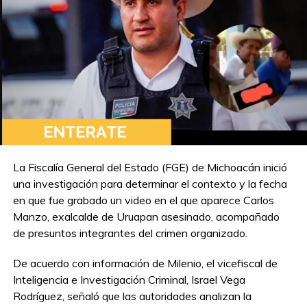
Video | Cynthia López Castro arremete
contra Alessandra Rojo de la Vega
NO TE PIERDAS
Fiscalía confirma antecedentes por violencia
familiar del padre de Vicente; aclara que son
independientes del caso de Roxana “N”
La Fiscalía General del Estado (FGE) de Michoacán inició
una investigación para determinar el contexto y la fecha
en que fue grabado un video en el que aparece Carlos
Manzo, exalcalde de Uruapan asesinado, acompañado
de presuntos integrantes del crimen organizado.
De acuerdo con información de Milenio, el vicefiscal de
Inteligencia e Investigación Criminal, Israel Vega
Rodríguez, señaló que las autoridades analizan la