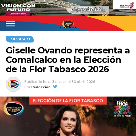
620AM
TABASCO
Giselle Ovando representa a
Comalcalco en la Elección
de la Flor Tabasco 2026
Publicado
hace 3 meses
el
30 abril, 2026
Por
Redacción