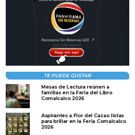
TEMAS RELACIONADOS:
ELECCION DE LA FLOR
FERIA
GISELLE OVANDO
A CONTINUACIÓN
Pequeños productores de Huimanguillo
reciben beneficios de Crédito Ganadero a la
Palabra; reconocen que con ganado de
calidad repoblarán el hato
NO TE PIERDAS
TE PUEDE GUSTAR
Gobierno del Pueblo y Defensa suman
esfuerzos para la producción de plantas y la
Mesas de Lectura reúnen a
reforestación en Tabasco
familias en la Feria del Libro
Comalcalco 2026
Aspirantes a Flor del Cacao listas
para brillar en la Feria Comalcalco
2026