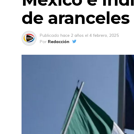
de aranceles
Publicado
hace 2 años
el
4 febrero, 2025
Por
Redacción