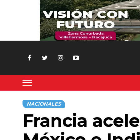
NACIONALES
Francia acele
México e Indi