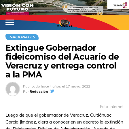
620AM
NACIONALES
Extingue Gobernador
fideicomiso del Acuario de
Veracruz y entrega control
a la PMA
Publicado
hace 4 años
el
17 mayo, 2022
Por
Redacción
Foto: Internet
Luego de que el gobernador de Veracruz, Cuitláhuac
García Jiménez, diera a conocer en un decreto la extinción
del Fideicomiso Público de Administración “Acuario de