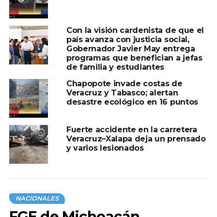
Compartir en:
Con la visión cardenista de que el
país avanza con justicia social,
Gobernador Javier May entrega
programas que benefician a jefas
de familia y estudiantes
TEMAS RELACIONADOS:
ACUARIO
CORRUPCION
Chapopote invade costas de
GOBERNADOR
TURISTA
VERACRUZ
Veracruz y Tabasco; alertan
desastre ecológico en 16 puntos
A CONTINUACIÓN
Detienen a presunto asesino de las
periodistas Sheila Johana y Yesenia
Fuerte accidente en la carretera
Mollinedo en Veracruz
Veracruz–Xalapa deja un prensado
NO TE PIERDAS
y varios lesionados
Boxeadora mexicana queda en coma
inducido tras ser noqueada
NACIONALES
FGE de Michoacán