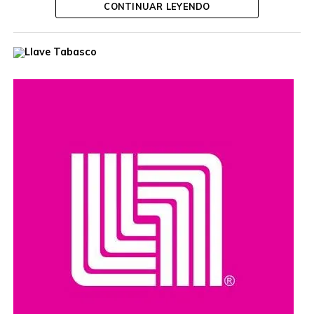
CONTINUAR LEYENDO
de la Defensa Nacional.
El hombre era buscado por autoridades de Estados
Unidos, que habían ofrecido una recompensa de hasta
cinco millones de dólares por información que llevara a su
captura. Además, se le relaciona con presuntos delitos
como robo de vehículos, privación ilegal de la libertad,
extorsión y narcotráfico.
Compartir en: