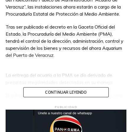
Veracruz”, las instalaciones ahora estarán a cargo de la
Procuraduría Estatal de Protección al Medio Ambiente.
Tras ser publicado el decreto en la Gaceta Oficial del
Estado, la Procuraduría del Medio Ambiente (PMA),
tendrá el control de la dirección, administración, control y
supervisión de los bienes y recursos del ahora Aquarium
del Puerto de Veracruz.
La entrega del acuario a la PMA se dio derivado de
presuntas irregularidades detectadas en su manejo.
CONTINUAR LEYENDO
El gobernador Cuitláhuac García denunció que el Acuario
de Veracruz ocultó la muerte de un manatí y que trató de
PUBLICIDAD
deshacerse del cuerpo de manera ilegal.
Se procedió con una investigación en la que el
mandatario estatal demandó una explicación al acuario