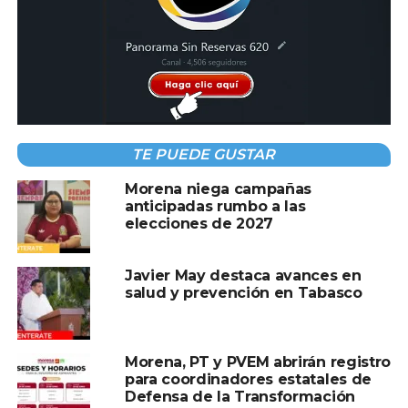
A CONTINUACIÓN
Realizan operativo especial en Topolobampo
para trasladar gigantescos equipos
industriales
NO TE PIERDAS
Trasladan al INM a ciudadano cubano tras
TE PUEDE GUSTAR
disturbios en Cancún
Morena niega campañas
anticipadas rumbo a las
elecciones de 2027
Javier May destaca avances en
salud y prevención en Tabasco
Morena, PT y PVEM abrirán registro
para coordinadores estatales de
Defensa de la Transformación