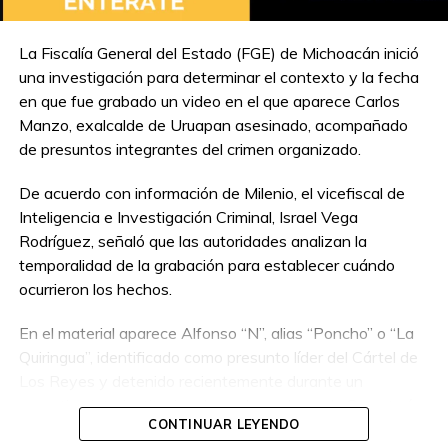
La Fiscalía General del Estado (FGE) de Michoacán inició
una investigación para determinar el contexto y la fecha
en que fue grabado un video en el que aparece Carlos
Manzo, exalcalde de Uruapan asesinado, acompañado
de presuntos integrantes del crimen organizado.
De acuerdo con información de Milenio, el vicefiscal de
Inteligencia e Investigación Criminal, Israel Vega
Rodríguez, señaló que las autoridades analizan la
temporalidad de la grabación para establecer cuándo
ocurrieron los hechos.
En el material aparece Alfonso “N”, alias “Poncho” o “La
Quiringua”, identificado como presunto líder del Cártel de
Los Reyes y detenido recientemente durante un
operativo interinstitucional encabezado por la Secretaría
CONTINUAR LEYENDO
de la Defensa Nacional.