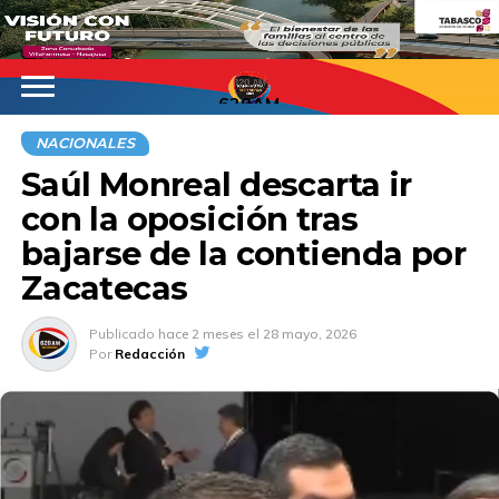
620AM
NACIONALES
Saúl Monreal descarta ir
con la oposición tras
bajarse de la contienda por
Zacatecas
Publicado
hace 2 meses
el
28 mayo, 2026
Por
Redacción