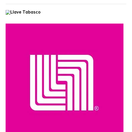
El hombre era buscado por autoridades de Estados
Unidos, que habían ofrecido una recompensa de hasta
cinco millones de dólares por información que llevara a su
captura. Además, se le relaciona con presuntos delitos
como robo de vehículos, privación ilegal de la libertad,
extorsión y narcotráfico.
Compartir en: