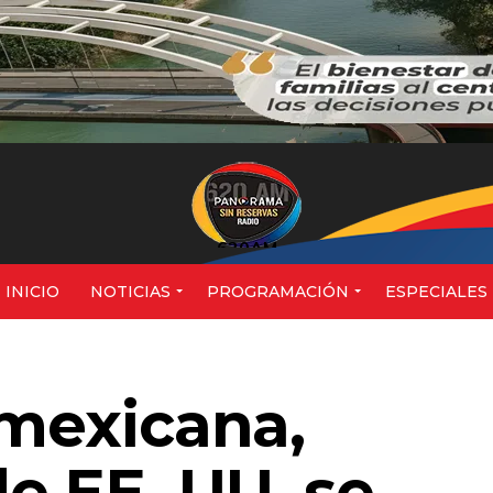
620AM
INICIO
NOTICIAS
PROGRAMACIÓN
ESPECIALES
 mexicana,
e EE. UU. se