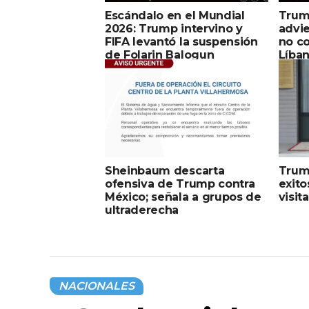
Escándalo en el Mundial
Trum
2026: Trump intervino y
advie
FIFA levantó la suspensión
no co
de Folarin Balogun
Líba
Sheinbaum descarta
Trum
ofensiva de Trump contra
exito
México; señala a grupos de
visit
ultraderecha
NACIONALES