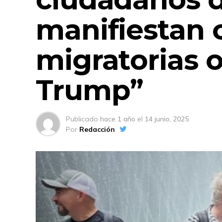
manifiestan 
migratorias 
Trump”
Publicado
hace 1 año
el
14 junio, 2025
Por
Redacción