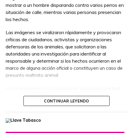
mostrar a un hombre disparando contra varios perros en
situación de calle, mientras varias personas presencian
los hechos.
Las imágenes se viralizaron rápidamente y provocaron
críticas de ciudadanos, activistas y organizaciones
defensoras de los animales, que solicitaron a las
autoridades una investigación para identificar al
responsable y determinar si los hechos ocurrieron en el
marco de alguna acción oficial o constituyen un caso de
presunto maltrato animal.
Hasta el momento, las autoridades marroquíes
no han
confirmado
si la persona que aparece en el video
CONTINUAR LEYENDO
actuaba como parte de un operativo autorizado o por
cuenta propia, por lo que las circunstancias del caso
permanecen bajo investigación.
El hecho ha reavivado el debate sobre el manejo de la