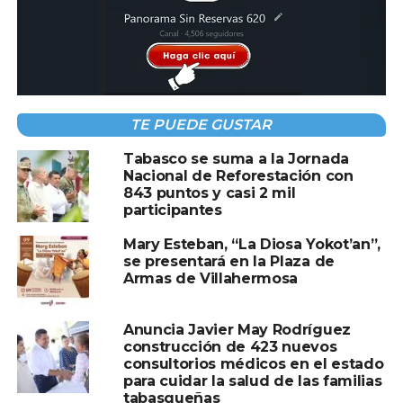
Compartir en:
TE PUEDE GUSTAR
Tabasco se suma a la Jornada
Nacional de Reforestación con
TEMAS RELACIONADOS:
PORTADA
843 puntos y casi 2 mil
participantes
A CONTINUACIÓN
Catar cierra su espacio aéreo por razones de
Mary Esteban, “La Diosa Yokot’an”,
seguridad
se presentará en la Plaza de
Armas de Villahermosa
NO TE PIERDAS
Atentado suicida durante misa en iglesia de
Siria deja al menos 20 muertos y 52 heridos
Anuncia Javier May Rodríguez
construcción de 423 nuevos
consultorios médicos en el estado
para cuidar la salud de las familias
tabasqueñas