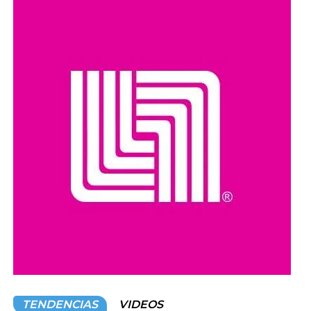
población de perros callejeros en Marruecos, país que en
los últimos años ha impulsado programas de
Captura,
Esterilización, Vacunación y Retorno (TNR)
como una
alternativa para controlar la población canina sin recurrir a
sacrificios masivos.
Organizaciones y ciudadanos han pedido que las
investigaciones se realicen con transparencia y que, en
caso de confirmarse irregularidades, se determinen las
responsabilidades conforme a la legislación vigente.
Compartir en:
TENDENCIAS
VIDEOS