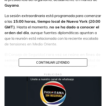
Guyana
.
La sesión extraordinaria está programada para comenzar
a las
15:00 horas, tiempo local de Nueva York (20:00
GMT)
. Hasta el momento,
no se ha dado a conocer el
orden del día
, aunque fuentes diplomáticas apuntan a
que la reunión está relacionada con la reciente escalada
de tensiones en Medio Oriente.
El Consejo de Seguridad
rara vez se reúne en fines de
semana o días festivos
, lo cual subraya la gravedad de
CONTINUAR LEYENDO
la situación. Este tipo de convocatorias solo se realizan
en escenarios de
máxima emergencia
, como conflictos
PUBLICIDAD
armados, guerras o amenazas a la paz internacional.
Se espera que, al término de la reunión, se emita un
comunicado oficial o se convoque una rueda de prensa
por parte de la presidencia del Consejo.