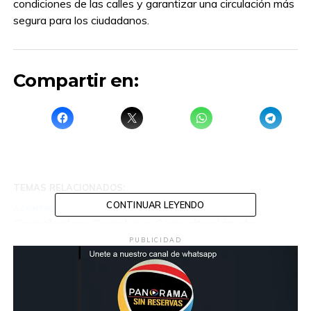
condiciones de las calles y garantizar una circulación más
segura para los ciudadanos.
Compartir en:
TEMAS RELACIONADOS:
CONTINUAR LEYENDO
A CONTINUACIÓN
Comalcalco: Concluye Capacitación de
Seguridad para el Personal del Mercado
PUBLICIDAD
Público “27 de Octubre”
NO TE PIERDAS
Sujeto abandona a bebé en bolsas de basura;
policías de Tultitlán lo rescatan