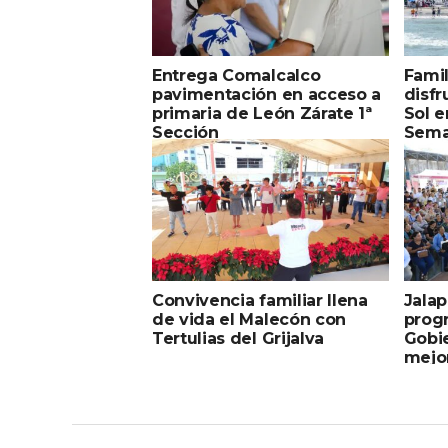
Entrega Comalcalco
Fami
pavimentación en acceso a
disfr
primaria de León Zárate 1ª
Sol e
Sección
Sema
Convivencia familiar llena
Jalap
de vida el Malecón con
prog
Tertulias del Grijalva
Gobi
mejo
vida 