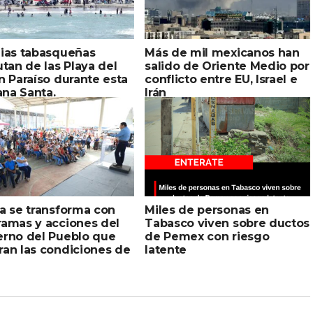
lias tabasqueñas
Más de mil mexicanos han
utan de las Playa del
salido de Oriente Medio por
n Paraíso durante esta
conflicto entre EU, Israel e
na Santa.
Irán
a se transforma con
Miles de personas en
ramas y acciones del
Tabasco viven sobre ductos
erno del Pueblo que
de Pemex con riesgo
ran las condiciones de
latente
de las familias