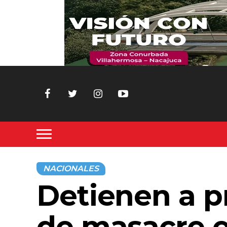
NACIONALES
Detienen a p
de masacre e