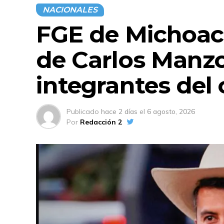
NACIONALES
FGE de Michoacá
de Carlos Manzo
integrantes del
Publicado
hace 2 días
el
6 agosto, 2026
Por
Redacción 2