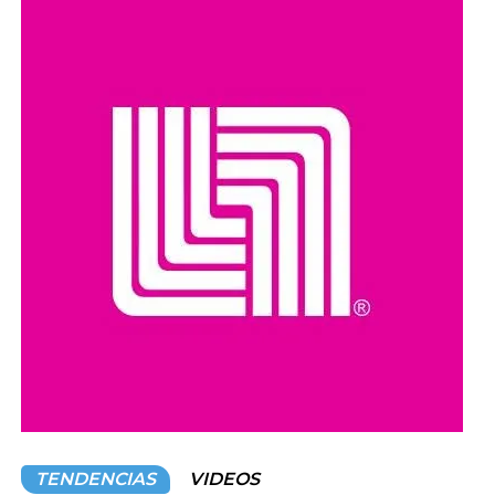
de Sasso al minuto 81.
Con este resultado, México se enfrentará a Canadá en
las semifinales, luego de que los canadienses superaran
previamente a Jamaica.
Compartir en:
TENDENCIAS
VIDEOS