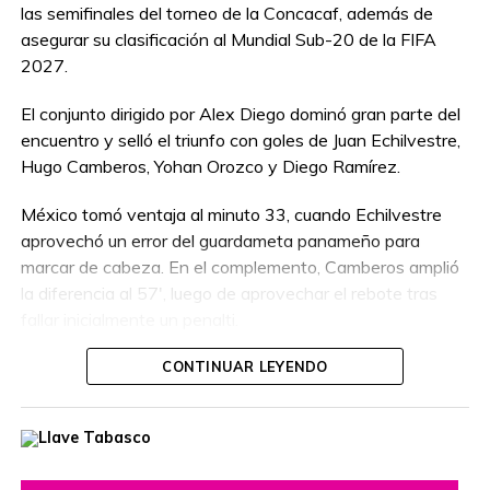
las semifinales del torneo de la Concacaf, además de
asegurar su clasificación al Mundial Sub-20 de la FIFA
2027.
El conjunto dirigido por Alex Diego dominó gran parte del
encuentro y selló el triunfo con goles de Juan Echilvestre,
Hugo Camberos, Yohan Orozco y Diego Ramírez.
México tomó ventaja al minuto 33, cuando Echilvestre
aprovechó un error del guardameta panameño para
marcar de cabeza. En el complemento, Camberos amplió
la diferencia al 57′, luego de aprovechar el rebote tras
fallar inicialmente un penalti.
Orozco marcó el tercero al 75′ con un remate de cabeza
CONTINUAR LEYENDO
tras un tiro de esquina, mientras que Ramírez cerró la
goleada al 88′.
Panamá terminó con un jugador menos tras la expulsión