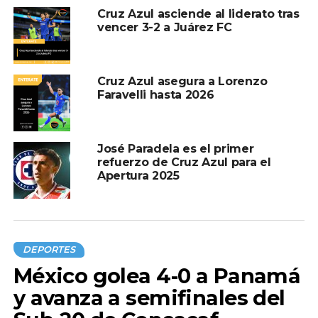
Cruz Azul asciende al liderato tras
vencer 3-2 a Juárez FC
TEMAS RELACIONADOS:
CRUZ AZUL
A CONTINUACIÓN
FIFA pospone licitación para Mundial 2030 y
Cruz Azul asegura a Lorenzo
anuncio de anfitrión
Faravelli hasta 2026
NO TE PIERDAS
“Yo la perdono”, dice Dani Alves a joven que
lo acusó de violación
José Paradela es el primer
refuerzo de Cruz Azul para el
Apertura 2025
DEPORTES
México golea 4-0 a Panamá
y avanza a semifinales del