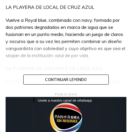
LA PLAYERA DE LOCAL DE CRUZ AZUL
Vuelve a Royal blue, combinado con navy, formado por
dos patrones degradados en marca de agua que se
fusionan en un punto medio, haciendo un juego de claros
y oscuros que a su vez les permiten combinar un diseño
vanguardista con sobriedad y cuyo objetivo es que sea el
slogan de la institución: azul de por vida.
LA PLAYERA DE VISITANTE DE CRUZ AZUL
CONTINUAR LEYENDO
Dos tonos de celeste contrastados por un navy, lo que
hace que se cree una armonía, haciendo honor al mote de
la institución.
PUBLICIDAD
“Azul de por vida” es el lema que se estampa en la nuca.
Ambas playeras están fabricadas con una tela de
microfibra de poliéster. Cuenta con