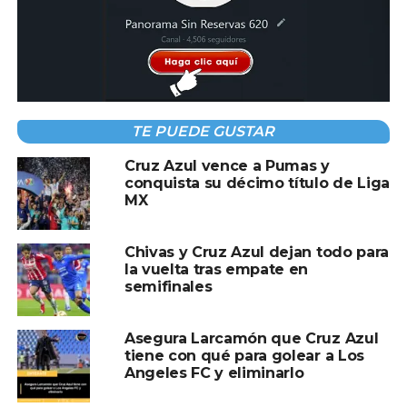
tecnología Coolfit para absorber el sudor. Tiene filtro
contra rayos UV.
PRECIOS DE LAS PLAYERAS DE CRUZ AZUL
1er. Jersey de juego = $1699 pesos mexicanos.
TE PUEDE GUSTAR
2do. Jersey de juego = $1699 pesos mexicanos.
Cruz Azul vence a Pumas y
conquista su décimo título de Liga
1er. Jersey de mujer = $1499 pesos mexicanos.
MX
2do. Jersey de mujer = $1499 pesos mexicanos.
Chivas y Cruz Azul dejan todo para
la vuelta tras empate en
semifinales
Compartir en:
Asegura Larcamón que Cruz Azul
tiene con qué para golear a Los
Angeles FC y eliminarlo