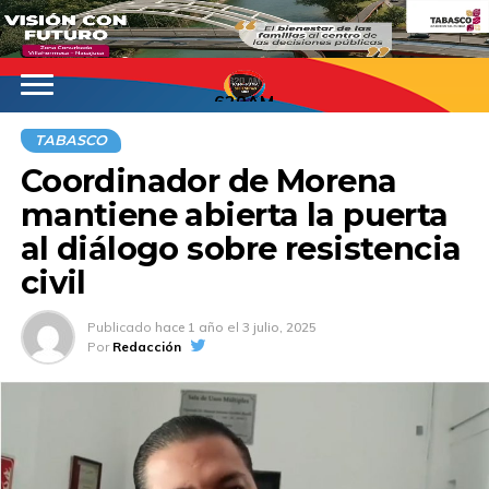
620AM
TABASCO
Coordinador de Morena
mantiene abierta la puerta
al diálogo sobre resistencia
civil
Publicado
hace 1 año
el
3 julio, 2025
Por
Redacción