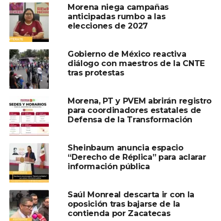
Morena niega campañas
anticipadas rumbo a las
elecciones de 2027
Gobierno de México reactiva
diálogo con maestros de la CNTE
TEMAS RELACIONADOS:
CORDINADOR
DIALOGO
tras protestas
MORENA
PRD
RESISTENCIA CIVIL
A CONTINUACIÓN
Morena, PT y PVEM abrirán registro
Comalcalco realizará Jornada de
para coordinadores estatales de
Reclutamiento con múltiples vacantes
Defensa de la Transformación
laborales
NO TE PIERDAS
Sheinbaum anuncia espacio
En Tacotalpa, Gobierno del Pueblo dirige
“Derecho de Réplica” para aclarar
inversión superior a 84 mdp en obra pública
información pública
para mejorar la calidad de vida de sus
habitantes
Saúl Monreal descarta ir con la
oposición tras bajarse de la
contienda por Zacatecas