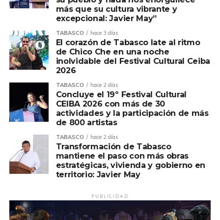
oncológica, logrando con ello disminuir la mortalidad por
más que su cultura vibrante y
esta causa.
excepcional: Javier May”
TABASCO
hace 3 días
Para ello, por indicaciones del gobernador del Estado,
El corazón de Tabasco late al ritmo
Javier May Rodríguez, y el secretario de Salud, Alejandro
de Chico Che en una noche
Calderón Alipi, el acceso a todos los servicios debe ser
inolvidable del Festival Cultural Ceiba
2026
desde el territorio, a través de la puesta en marcha de la
Unidad Móvil de Mastografía que visita las villas,
TABASCO
hace 2 días
Concluye el 19º Festival Cultural
poblados, rancherías, ejidos e incluso las comunidades
CEIBA 2026 con más de 30
ribereñas a través de las Caravanas Terrestres y
actividades y la participación de más
Acuáticas, las Jornadas de Atención al Pueblo, así como
de 800 artistas
las Jornadas de Detección que se realizan en
TABASCO
hace 2 días
coordinación con Petróleos Mexicanos.
Transformación de Tabasco
mantiene el paso con más obras
La mastografía es el estudio radiográfico mediante el uso
estratégicas, vivienda y gobierno en
territorio: Javier May
de equipo especializado llamado mastógrafo, que se
utiliza para buscar anormalidades en la mama; ayuda a
PUBLICIDAD
detectar el cáncer en sus etapas iniciales, cuando aún no
es palpable por el personal de salud.