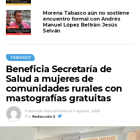
Morena Tabasco aún no sostiene
encuentro formal con Andrés
Manuel López Beltrán: Jesús
Selván
TABASCO
Beneficia Secretaría de
Salud a mujeres de
comunidades rurales con
mastografías gratuitas
Publicado
hace 6 horas
el
5 agosto, 2026
Por
Redacción 3