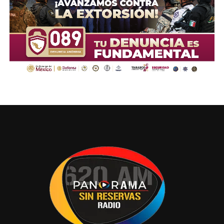
De acuerdo con la Organización Mundial de la Salud, de
cada 100 mastografías con resultado anormal, 40
resultan positivas a cáncer. Cabe señalar que el cáncer
de mama no puede prevenirse; la detección oportuna es
la única opción para poder descubrir a tiempo esta
enfermedad, lo que significa que, para disminuir las
muertes por cáncer de mama, las mujeres deben ser
diagnosticadas en etapas tempranas.
La Unidad Móvil de Mastografía continuará visitando los
diferentes municipios del Estado en las siguientes
jornadas de mastografía gratuita, que se realizarán
próximamente en los municipios de Comalcalco,
Cunduacán, Jalapa y Emiliano Zapata, con el propósito de
continuar acercando los servicios de prevención y
diagnóstico oportuno a las mujeres de todo el estado.
Ante esta situación, se invita a las mujeres tabasqueñas