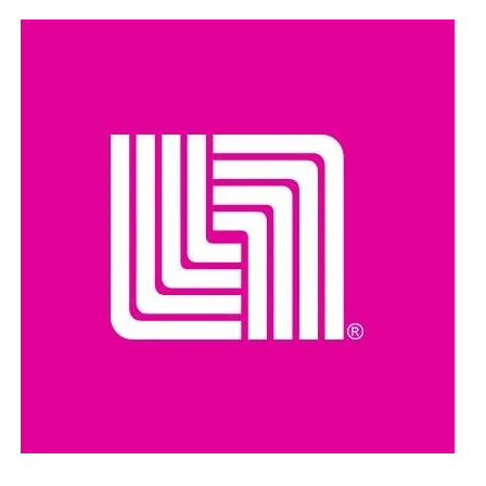
El hecho ha reavivado el debate sobre el manejo de la
población de perros callejeros en Marruecos, país que en
los últimos años ha impulsado programas de
Captura,
Esterilización, Vacunación y Retorno (TNR)
como una
alternativa para controlar la población canina sin recurrir a
sacrificios masivos.
Organizaciones y ciudadanos han pedido que las
investigaciones se realicen con transparencia y que, en
caso de confirmarse irregularidades, se determinen las
responsabilidades conforme a la legislación vigente.
Compartir en: