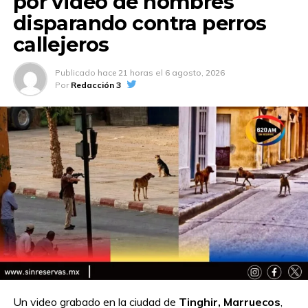
por video de hombres
disparando contra perros
callejeros
Publicado
hace 21 horas
el
6 agosto, 2026
Por
Redacción 3
Un video grabado en la ciudad de
Tinghir, Marruecos
,