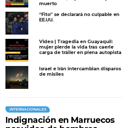
muerto
“Fito” se declarará no culpable en
Compartir en:
EE.UU.
Video | Tragedia en Guayaquil:
mujer pierde la vida tras caerle
carga de tráiler en plena autopista
TEMAS RELACIONADOS:
CONFLICTOS
ECUADOR
Israel e Irán intercambian disparos
REPUESTAS
de misiles
A CONTINUACIÓN
Corte Internacional de Justicia inicia
deliberaciones sobre acusación de genocidio
en Gaza
NO TE PIERDAS
INTERNACIONALES
Jaguar escala jaula de zoológico; casi llega a
Indignación en Marruecos
visitantes