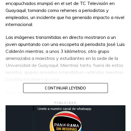
encapuchados irrumpió en el set de TC Televisión en
Guayaquil, tomando como rehenes a periodistas y
empleados, un incidente que ha generado impacto a nivel
internacional.
Las imágenes transmitidas en directo mostraron a un
joven apuntando con una escopeta al periodista José Luis
Calderón mientras, a unos 3 kilómetros, otro grupo
amenazaba a maestros y estudiantes en la sede de la
Universidad de Guayaquil. Mientras tanto, fuera de estos
recintos, grupos armados incendiaban vehículos mientras
la población intentaba huir.
CONTINUAR LEYENDO
Ante estos hechos, el presidente de Ecuador, Daniel
Noboa, ordenó a las fuerzas militares restablecer el orden
PUBLICIDAD
y declaró la existencia de un “conflicto armado interno” en
la nación andina. Esta decisión se produjo después de que
el lunes se declarara el estado de excepción debido a
graves incidentes en seis cárceles del país, que incluyeron