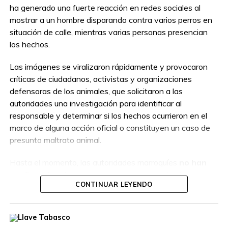
ha generado una fuerte reacción en redes sociales al
mostrar a un hombre disparando contra varios perros en
situación de calle, mientras varias personas presencian
los hechos.
Las imágenes se viralizaron rápidamente y provocaron
críticas de ciudadanos, activistas y organizaciones
defensoras de los animales, que solicitaron a las
autoridades una investigación para identificar al
responsable y determinar si los hechos ocurrieron en el
marco de alguna acción oficial o constituyen un caso de
presunto maltrato animal.
Hasta el momento, las autoridades marroquíes
no han
confirmado
si la persona que aparece en el video
CONTINUAR LEYENDO
actuaba como parte de un operativo autorizado o por
cuenta propia, por lo que las circunstancias del caso
permanecen bajo investigación.