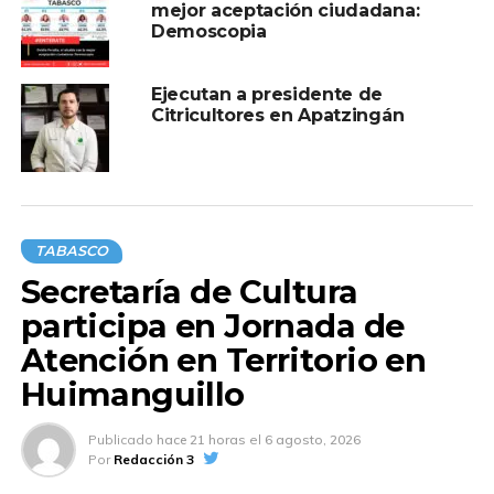
integrantes de las diversas logias participantes.
mejor aceptación ciudadana:
Demoscopia
Ejecutan a presidente de
Compartir en:
Citricultores en Apatzingán
TABASCO
TEMAS RELACIONADOS:
BENITO JUAREZ
NATALICIO
Secretaría de Cultura
PRESIDENTE
participa en Jornada de
A CONTINUACIÓN
Atención en Territorio en
Javier May impulsa el campo tabasqueño con
5 mil nuevos beneficiarios de Sembrando
Huimanguillo
Vida en Tacotalpa
NO TE PIERDAS
Publicado
hace 21 horas
el
6 agosto, 2026
Detiene FIRT Olmeca a masculino con droga
Por
Redacción 3