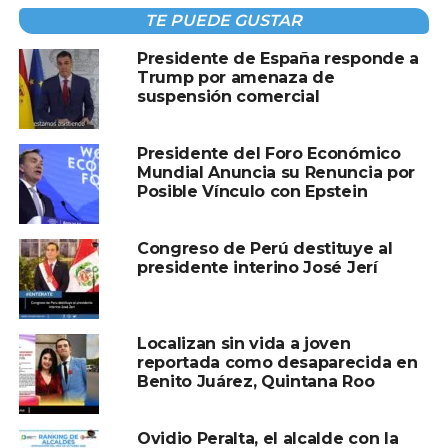
TE PUEDE GUSTAR
Presidente de España responde a
Trump por amenaza de
suspensión comercial
Presidente del Foro Económico
Mundial Anuncia su Renuncia por
Posible Vínculo con Epstein
“El triunfo de la reacción es moralmente imposible”.
Congreso de Perú destituye al
El acto cívico estuvo encabezado por el alcalde Ovidio
presidente interino José Jerí
Peralta Suárez, con la participación de Rodolfo del
Campo Pérez, de la Logia Simbólica Morelos No. 6; Dr.
Jorge Filigrana Rosique, de la Logia Simbólica No. 24; y del
Localizan sin vida a joven
Lic. Gustavo Olán Alejandro, de la Logía Simbólica
reportada como desaparecida en
Benito Juárez, Quintana Roo
Sebastián Lerdo de Tejada, con la asistencia de la tercera
regidora Lorena Ysquierdo Alamilla, de directoras y
directores de las dependencias municipales, así como de
Ovidio Peralta, el alcalde con la