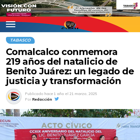
620AM
TABASCO
Comalcalco conmemora
219 años del natalicio de
Benito Juárez: un legado de
justicia y transformación
Publicado
hace 1 año
el
21 marzo, 2025
Por
Redacción