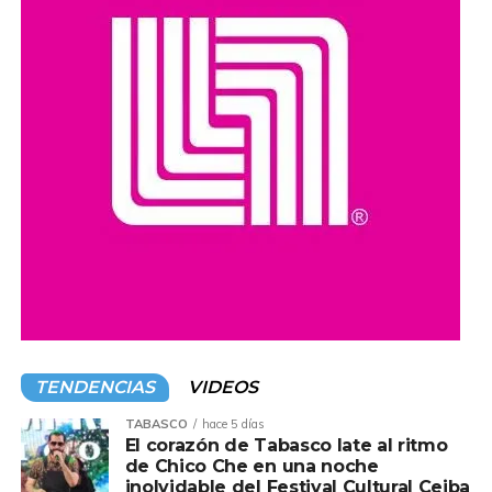
autoridades y la población, además de reafirmar el
compromiso de impulsar acciones y programas que
promuevan el acceso a la cultura y el desarrollo de las
comunidades en todo el estado.
Compartir en:
TENDENCIAS
VIDEOS
TABASCO
hace 5 días
El corazón de Tabasco late al ritmo
de Chico Che en una noche
inolvidable del Festival Cultural Ceiba