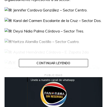
Jennifer Cordova González – Sector Centro.
Karol del Carmen Escalante de la Cruz – Sector Dos.
Deysi Nidia Palma Córdova – Sector Tres.
Yaritza Alamilla Castillo – Sector Cuatro.
Ayshel Hernández Córdova – E. Zapata 2da.
Felicitamos a la señorita Jennifer Cordova
CONTINUAR LEYENDO
González del Sector Centro por su elección como la
Flor Emiliano Zapata, conquistando también la banda de
PUBLICIDAD
señorita simpatía y fotogenía.
Este evento contó con la participación del director de
la DECUR Municipal,
Jorge Peregrino
Córdova, en
presentación del alcalde
Ovidio Peralta Suárez
.