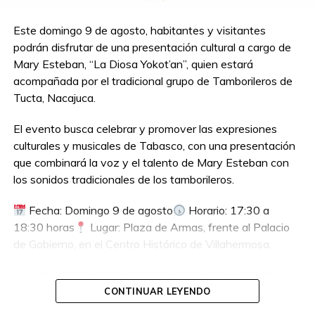
Este domingo 9 de agosto, habitantes y visitantes
podrán disfrutar de una presentación cultural a cargo de
Mary Esteban, “La Diosa Yokot’an”, quien estará
acompañada por el tradicional grupo de Tamborileros de
Tucta, Nacajuca.
El evento busca celebrar y promover las expresiones
culturales y musicales de Tabasco, con una presentación
que combinará la voz y el talento de Mary Esteban con
los sonidos tradicionales de los tamborileros.
Fecha: Domingo 9 de agosto
Horario: 17:30 a
18:30 horas
Lugar: Plaza de Armas, frente al Palacio
de Gobierno, en el Centro Histórico de Villahermosa.
La invitación está abierta al público para disfrutar de una
tarde dedicada a la cultura y las tradiciones tabasqueñas.
CONTINUAR LEYENDO
¡No te pierdas esta presentación!