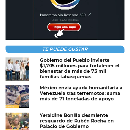
TEMAS RELACIONADOS:
APOYO
GANADERO
PROGRAMA
SONORA
A CONTINUACIÓN
Capturan a 14 implicados en red de
TE PUEDE GUSTAR
huachicol, entre ellos mandos de la Marina
NO TE PIERDAS
Gobierno del Pueblo invierte
Detienen a directivos y servidores públicos
$1,705 millones para fortalecer el
vinculados con mercado ilícito de
bienestar de más de 73 mil
familias tabasqueñas
combustible
México envía ayuda humanitaria a
Venezuela tras terremotos; suma
más de 71 toneladas de apoyo
Yeraldine Bonilla desmiente
resguardo de Rubén Rocha en
Palacio de Gobierno