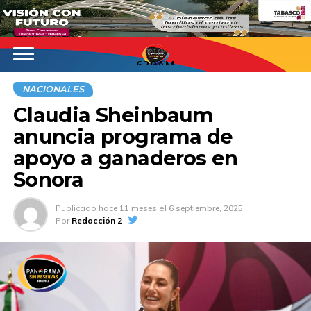
620AM
NACIONALES
Claudia Sheinbaum
anuncia programa de
apoyo a ganaderos en
Sonora
Publicado
hace 11 meses
el
6 septiembre, 2025
Por
Redacción 2