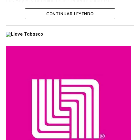
Los Reyes y detenido recientemente durante un
operativo interinstitucional encabezado por la Secretaría
CONTINUAR LEYENDO
de la Defensa Nacional.
El hombre era buscado por autoridades de Estados
Unidos, que habían ofrecido una recompensa de hasta
cinco millones de dólares por información que llevara a su
captura. Además, se le relaciona con presuntos delitos
como robo de vehículos, privación ilegal de la libertad,
extorsión y narcotráfico.
Compartir en: