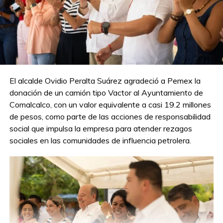
Más de 300 tabasqueñas y tabasqueños
buscan un lugar en el Ballet Folklórico del
Gobierno del Estado
NO TE PIERDAS
Servicios Municipales refuerzan acciones de
limpieza en Comalcalco
El alcalde Ovidio Peralta Suárez agradeció a Pemex la
donación de un camión tipo Vactor al Ayuntamiento de
Comalcalco, con un valor equivalente a casi 19.2 millones
de pesos, como parte de las acciones de responsabilidad
social que impulsa la empresa para atender rezagos
sociales en las comunidades de influencia petrolera.