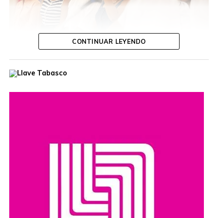
CONTINUAR LEYENDO
Ante autoridades de la empresa productiva, el presidente
destacó que esa unidad, equipada con tanque de lodo
con capacidad de 11.5 metros cúbicos, fortalecerá la
capacidad operativa del municipio y permitirá brindar una
mejor atención a las necesidades de la población,
elevando la calidad de los servicios públicos.
Tras recibir el Vactor, Ovidio Peralta afirmó que el
compromiso de su gobierno es convertir este apoyo en
mejores servicios, mayores oportunidades y más
bienestar para las y los comalcalquenses, al seguir
trabajando con honestidad y vocación de servicio,
poniendo siempre en el centro el bienestar del pueblo.