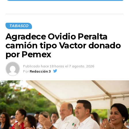
participación.
La convocatoria contempla premio en efectivo. Los
requisitos completos pueden consultarse en el portal
TABASCO
oficial:
Agradece Ovidio Peralta
Convocatoria Barrio Mágico 2025
camión tipo Vactor donado
Informes: 993 310 32 32, extensión 1188.
por Pemex
Publicado
hace 18 horas
el
7 agosto, 2026
Compartir en:
Por
Redacción 3
TEMAS RELACIONADOS:
A CONTINUACIÓN