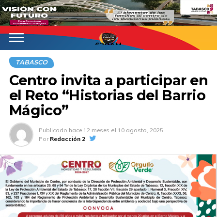
620AM
TABASCO
Centro invita a participar en
el Reto “Historias del Barrio
Mágico”
Publicado
hace 12 meses
el
10 agosto, 2025
Por
Redacción 2