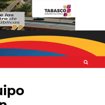
uipo
un