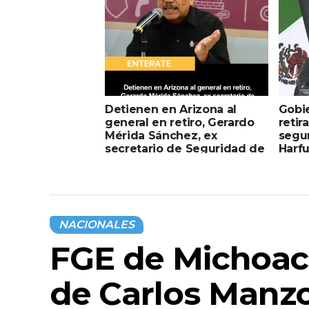
Detienen en Arizona al
Gobi
general en retiro, Gerardo
retir
Mérida Sánchez, ex
segu
secretario de Seguridad de
Harf
Sinaloa
NACIONALES
FGE de Michoacá
de Carlos Manzo