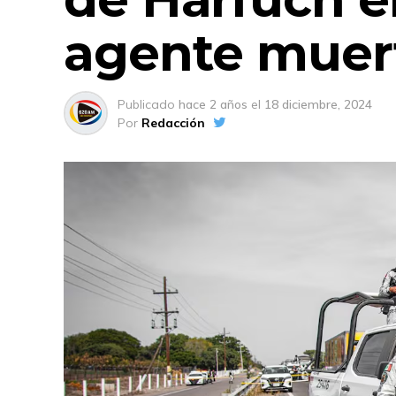
agente muer
Publicado
hace 2 años
el
18 diciembre, 2024
Por
Redacción