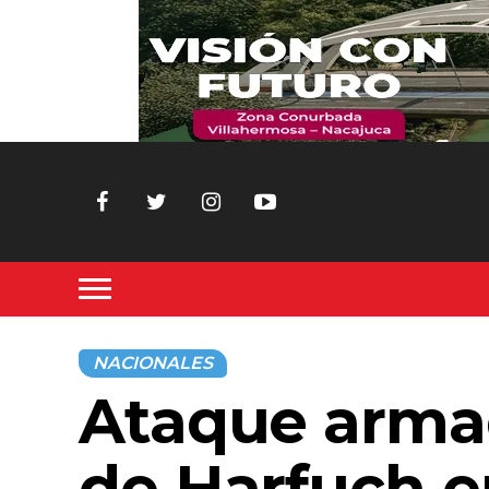
NACIONALES
Ataque armad
de Harfuch e