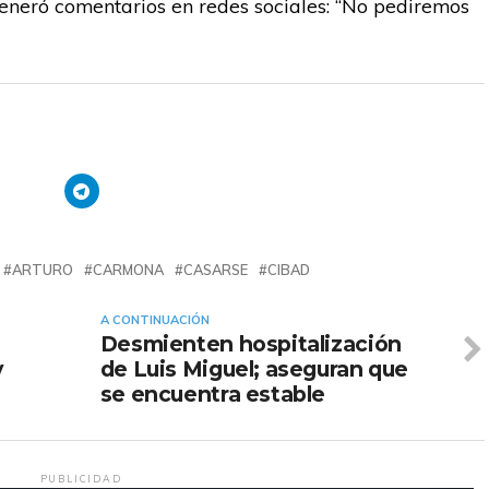
eneró comentarios en redes sociales: “No pediremos
ARTURO
CARMONA
CASARSE
CIBAD
A CONTINUACIÓN
Desmienten hospitalización
y
de Luis Miguel; aseguran que
se encuentra estable
PUBLICIDAD