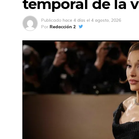
temporal de la v
Publicado
hace 4 días
el
4 agosto, 2026
Por
Redacción 2