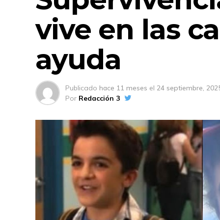
vive en las c
ayuda
Publicado
hace 11 meses
el
24 septiembre, 202
Por
Redacción 3