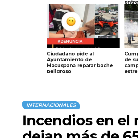
entre
pavi
hidrá
Ciudadano pide al
Cumpl
Ayuntamiento de
de s
Macuspana reparar bache
camp
peligroso
estre
INTERNACIONALES
Incendios en el
dejan más de 65