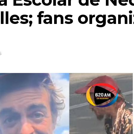
alles; fans organ
5