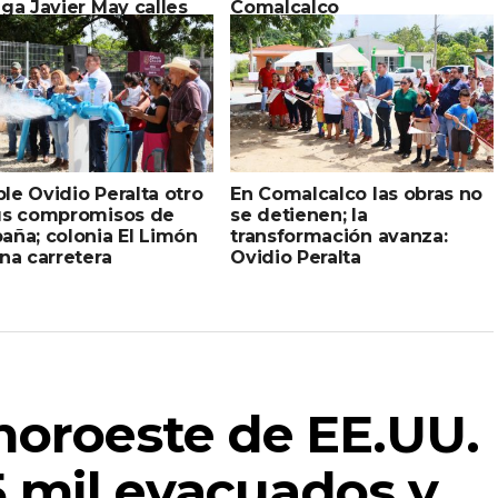
ga Javier May calles
Comalcalco
mentadas con concreto
ulico
e Ovidio Peralta otro
En Comalcalco las obras no
us compromisos de
se detienen; la
aña; colonia El Limón
transformación avanza:
na carretera
Ovidio Peralta
 noroeste de EE.UU.
 mil evacuados y