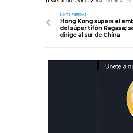
TEMAS RELACIONADOS:
ACTOR
CALLES
NO TE PIERDAS
Hong Kong supera el em
del súper tifón Ragasa; s
dirige al sur de China