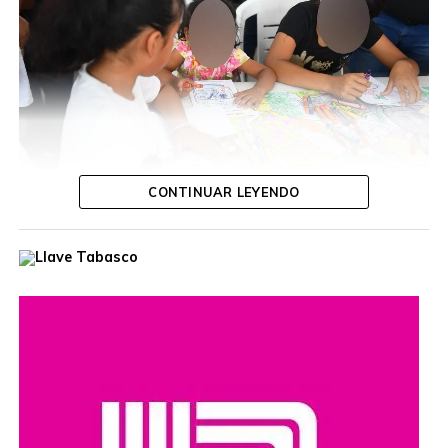
CONTINUAR LEYENDO
Durante la jornada, la funcionaria escuchó las inquietudes
de las y los ciudadanos, ofreció orientación personalizada
y dio seguimiento a diversas solicitudes, con el propósito
de acercar los servicios gubernamentales a las
comunidades.
Estas jornadas buscan fortalecer el diálogo entre las
autoridades y la población, además de reafirmar el
compromiso de impulsar acciones y programas que
promuevan el acceso a la cultura y el desarrollo de las