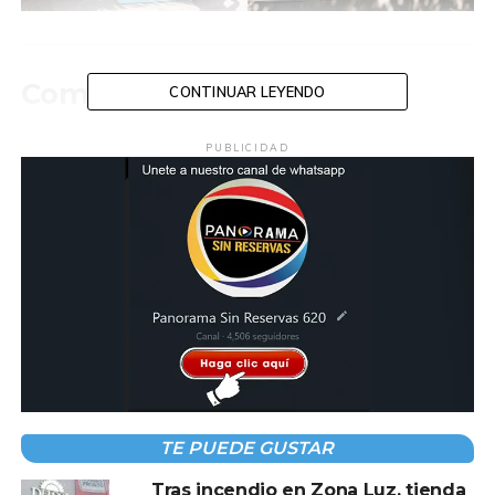
Compartir en:
CONTINUAR LEYENDO
PUBLICIDAD
TEMAS RELACIONADOS:
ARTE
YOGA
ZONA LUZ
A CONTINUACIÓN
Convoca Centro a Torneo Relámpago de
Fútbol 9 para pueblos indígenas
NO TE PIERDAS
Ovidio Peralta presentará informe de 300
días de gobierno este 31 de julio
TE PUEDE GUSTAR
Tras incendio en Zona Luz, tienda