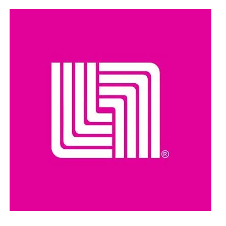
cinco millones de dólares por información que llevara a su
captura. Además, se le relaciona con presuntos delitos
como robo de vehículos, privación ilegal de la libertad,
extorsión y narcotráfico.
Compartir en: