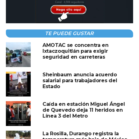
TEMAS RELACIONADOS:
NACIONALES
UPT DA DE BAJA A MAESTRO
A CONTINUACIÓN
Asesinato de niña en Chalco estaría
TE PUEDE GUSTAR
relacionado con narcomenudeo: Harfuch
NO TE PIERDAS
AMOTAC se concentra en
Localizan sin vida a Geovanna Ramírez,
Ixtaczoquitlán para exigir
locutora de Radio Exa Monterrey
seguridad en carreteras
Sheinbaum anuncia acuerdo
salarial para trabajadores del
Estado
Caída en estación Miguel Ángel
de Quevedo deja 11 heridos en
Línea 3 del Metro
La Rosilla, Durango registra la