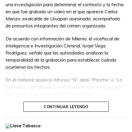
una investigación para determinar el contexto y la fecha
en que fue grabado un video en el que aparece Carlos
Manzo, exalcalde de Uruapan asesinado, acompañado
de presuntos integrantes del crimen organizado.
De acuerdo con información de Milenio, el vicefiscal de
Inteligencia e Investigación Criminal, Israel Vega
Rodríguez, señaló que las autoridades analizan la
temporalidad de la grabación para establecer cuándo
ocurrieron los hechos.
En el material aparece Alfonso “N”, alias “Poncho” o “La
Quiringua”, identificado como presunto líder del Cártel de
Los Reyes y detenido recientemente durante un
operativo interinstitucional encabezado por la Secretaría
CONTINUAR LEYENDO
de la Defensa Nacional.
El hombre era buscado por autoridades de Estados
Unidos, que habían ofrecido una recompensa de hasta