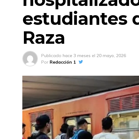
estudiantes 
Raza
Publicado
hace 3 meses
el
20 mayo, 2026
Por
Redacción 1