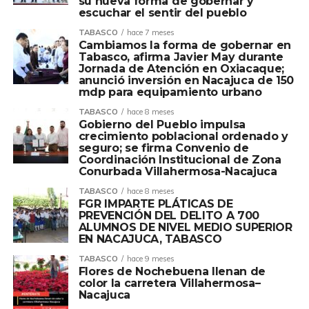
su nueva forma de gobernar y
escuchar el sentir del pueblo
TABASCO
hace 7 meses
Cambiamos la forma de gobernar en
Tabasco, afirma Javier May durante
Jornada de Atención en Oxiacaque;
anunció inversión en Nacajuca de 150
mdp para equipamiento urbano
TABASCO
hace 8 meses
Gobierno del Pueblo impulsa
crecimiento poblacional ordenado y
seguro; se firma Convenio de
Coordinación Institucional de Zona
Conurbada Villahermosa-Nacajuca
TABASCO
hace 8 meses
FGR IMPARTE PLÁTICAS DE
PREVENCIÓN DEL DELITO A 700
ALUMNOS DE NIVEL MEDIO SUPERIOR
EN NACAJUCA, TABASCO
TABASCO
hace 9 meses
Flores de Nochebuena llenan de
color la carretera Villahermosa–
Nacajuca