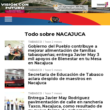
620AM
Todo sobre NACAJUCA
TABASCO
hace 2 meses
Gobierno del Pueblo contribuye a
mejorar alimentación de familias
tabasqueñas; entrega Javier May 3
mil apoyos de Bienestar en tu Mesa
en Nacajuca
TABASCO
hace 5 meses
Secretaría de Educación de Tabasco
aclara despido de maestros en
Nacajuca
TABASCO
hace 7 meses
Entrega Javier May Rodríguez
pavimentación de calle en ranchería
Taxco, Nacajuca, como resultado de