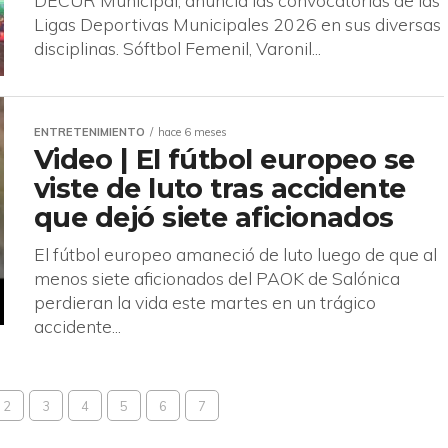
DECUR Municipal, anuncia las convocatorias de las
Ligas Deportivas Municipales 2026 en sus diversas
disciplinas. Sóftbol Femenil, Varonil...
ENTRETENIMIENTO
hace 6 meses
Video | El fútbol europeo se
viste de luto tras accidente
que dejó siete aficionados
El fútbol europeo amaneció de luto luego de que al
menos siete aficionados del PAOK de Salónica
perdieran la vida este martes en un trágico
accidente...
2
3
4
5
6
7