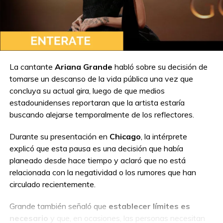
TEMAS RELACIONADOS:
BTS
SERVICIOMILITAR
SUGA
A CONTINUACIÓN
El Último Espectáculo de José Luis Perales
Antes de su Retiro: Un Recuerdo de su
Concierto de Despedida
NO TE PIERDAS
La cantante
Ariana Grande
habló sobre su decisión de
[Video] José Luis Perales desmiente su
tomarse un descanso de la vida pública una vez que
muerte
concluya su actual gira, luego de que medios
estadounidenses reportaran que la artista estaría
buscando alejarse temporalmente de los reflectores.
Durante su presentación en
Chicago
, la intérprete
explicó que esta pausa es una decisión que había
planeado desde hace tiempo y aclaró que no está
relacionada con la negatividad o los rumores que han
circulado recientemente.
Grande también señaló que
establecer límites es
necesario
y que, en ocasiones, las personas necesitan