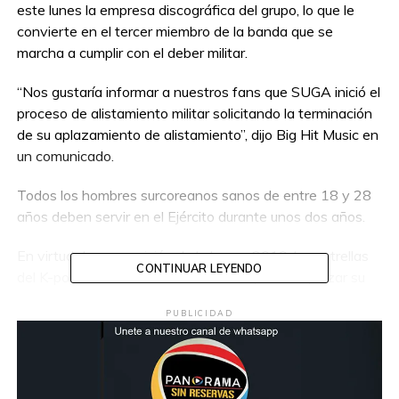
este lunes la empresa discográfica del grupo, lo que le
convierte en el tercer miembro de la banda que se
marcha a cumplir con el deber militar.
“Nos gustaría informar a nuestros fans que SUGA inició el
proceso de alistamiento militar solicitando la terminación
de su aplazamiento de alistamiento”, dijo Big Hit Music en
un comunicado.
Todos los hombres surcoreanos sanos de entre 18 y 28
años deben servir en el Ejército durante unos dos años.
En virtud de una revisión de la ley en 2019, las estrellas
CONTINUAR LEYENDO
del K-pop reconocidas mundialmente podían aplazar su
servicio hasta los 30 años. El Parlamento debate ahora
PUBLICIDAD
una nueva enmienda que permitiría a las estrellas del K-
pop hacer solo tres semanas de entrenamiento militar.
El cantante se despidió de su público durante el concierto