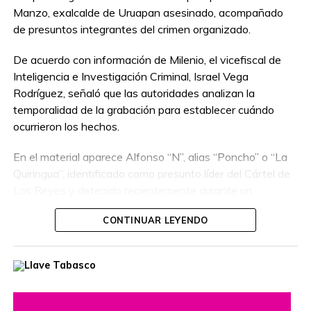
Manzo, exalcalde de Uruapan asesinado, acompañado
de presuntos integrantes del crimen organizado.
De acuerdo con información de Milenio, el vicefiscal de
Inteligencia e Investigación Criminal, Israel Vega
Rodríguez, señaló que las autoridades analizan la
temporalidad de la grabación para establecer cuándo
ocurrieron los hechos.
En el material aparece Alfonso “N”, alias “Poncho” o “La
Quiringua”, identificado como presunto líder del Cártel de
Los Reyes y detenido recientemente durante un
operativo interinstitucional encabezado por la Secretaría
CONTINUAR LEYENDO
de la Defensa Nacional.
El hombre era buscado por autoridades de Estados
Unidos, que habían ofrecido una recompensa de hasta
cinco millones de dólares por información que llevara a su
captura. Además, se le relaciona con presuntos delitos