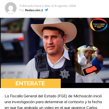
Canta” con alcance internacional
Publicado
hace 3 días
el
6 agosto, 2026
Por
Redacción 2
La Fiscalía General del Estado (FGE) de Michoacán inició
una investigación para determinar el contexto y la fecha
en que fue grabado un video en el que aparece Carlos