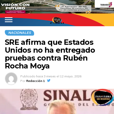
620AM
NACIONALES
SRE afirma que Estados
Unidos no ha entregado
pruebas contra Rubén
Rocha Moya
Publicado
hace 3 meses
el
12 mayo, 2026
Por
Redacción 1