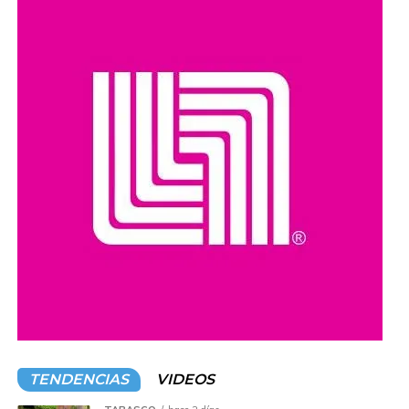
como robo de vehículos, privación ilegal de la libertad,
extorsión y narcotráfico.
Compartir en:
TENDENCIAS
VIDEOS