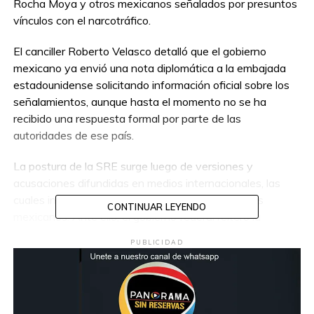
Rocha Moya y otros mexicanos señalados por presuntos
vínculos con el narcotráfico.
El canciller Roberto Velasco detalló que el gobierno
mexicano ya envió una nota diplomática a la embajada
estadounidense solicitando información oficial sobre los
señalamientos, aunque hasta el momento no se ha
recibido una respuesta formal por parte de las
autoridades de ese país.
La postura de la SRE surge luego de versiones y
acusaciones difundidas en medios internacionales, las
cuales involucran a funcionarios y actores políticos
CONTINUAR LEYENDO
mexicanos. Ante ello, el gobierno federal reiteró la
necesidad de contar con pruebas y elementos oficiales
PUBLICIDAD
antes de emitir conclusiones.
Las autoridades mexicanas señalaron que continuarán
insistiendo en la vía diplomática para esclarecer la