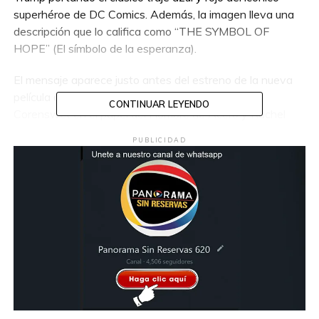
superhéroe de DC Comics. Además, la imagen lleva una
descripción que lo califica como “THE SYMBOL OF
HOPE” (El símbolo de la esperanza).
El mensaje aparece justo antes del estreno de la nueva
película de Superman, protagonizada por David
CONTINUAR LEYENDO
Corenswet en el papel del Hombre de Acero y Rachel
Brosnahan como Lois Lane.
PUBLICIDAD
Esta no es la primera vez que Trump recurre a
representaciones simbólicas de poder. El pasado 2 de
mayo, antes del cónclave que eligió a León XIV como
nuevo Papa, el mandatario publicó en su cuenta de Truth
Social una imagen creada con inteligencia artificial, en la
que aparece vestido como el sumo pontífice, con sotana
blanca, mitra y una cruz dorada, simulando dar una
bendición.
“Me gustaría ser Papa. Esa sería mi opción número uno.