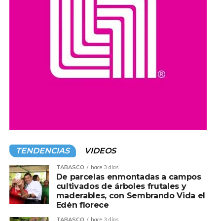
Organizaciones y ciudadanos han pedido que las
investigaciones se realicen con transparencia y que, en
caso de confirmarse irregularidades, se determinen las
responsabilidades conforme a la legislación vigente.
Compartir en:
TENDENCIAS
VIDEOS
TABASCO
hace 3 días
De parcelas enmontadas a campos
cultivados de árboles frutales y
maderables, con Sembrando Vida el
Edén florece
TABASCO
hace 3 días