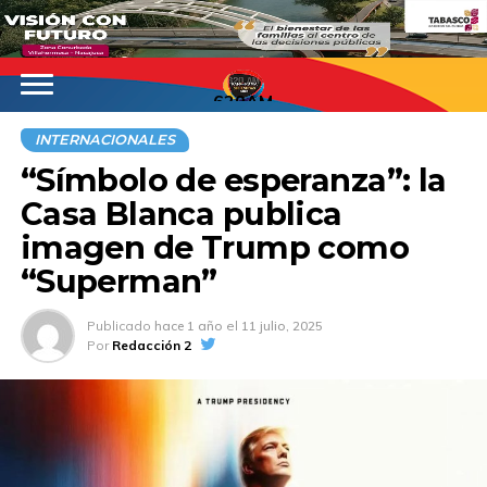
620AM
INTERNACIONALES
“Símbolo de esperanza”: la
Casa Blanca publica
imagen de Trump como
“Superman”
Publicado
hace 1 año
el
11 julio, 2025
Por
Redacción 2