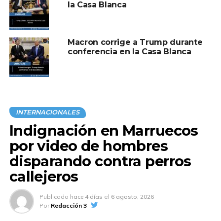
la Casa Blanca
A CONTINUACIÓN
Despidos masivos en el Departamento de
Estado sacuden a miles de empleados
NO TE PIERDAS
Macron corrige a Trump durante
Tormenta intensa causa caos en Lukang,
conferencia en la Casa Blanca
Taiwán
INTERNACIONALES
Indignación en Marruecos
por video de hombres
disparando contra perros
callejeros
Publicado
hace 4 días
el
6 agosto, 2026
Por
Redacción 3