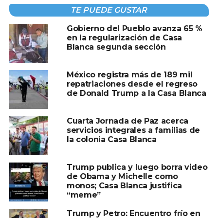
Creo que sería un gran Papa. Nadie lo haría mejor que yo”,
TE PUEDE GUSTAR
expresó entonces el presidente.
Gobierno del Pueblo avanza 65 %
en la regularización de Casa
Las imágenes, tanto como “Superman” como como
Blanca segunda sección
“Papa”, han generado reacciones divididas entre sus
seguidores y críticos, destacando el uso del simbolismo y
México registra más de 189 mil
la inteligencia artificial como herramientas de
repatriaciones desde el regreso
comunicación política y personal.
de Donald Trump a la Casa Blanca
Cuarta Jornada de Paz acerca
Compartir en:
servicios integrales a familias de
la colonia Casa Blanca
Trump publica y luego borra video
de Obama y Michelle como
monos; Casa Blanca justifica
“meme”
TEMAS RELACIONADOS:
CASA BLANCA
SUPERMAN
Trump y Petro: Encuentro frío en