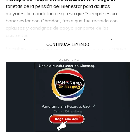
tarjetas de la pensión del Bienestar para adultos
mayores, la mandataria expresó que “siempre es un
honor estar con Obrador”, frase que fue recibida con
aplausos y consignas de apoyo por parte de los
asistentes.
CONTINUAR LEYENDO
Sheinbaum Pardo detalló que el informe del 31 de mayo
se realizará de manera simultánea en las plazas públicas
PUBLICIDAD
más importantes de las 32 entidades del país, con motivo
de los dos años del triunfo electoral de la continuidad de
la 4T. Indicó que durante ese mensaje hablará sobre el
origen y los principios del movimiento.
En su discurso, destacó la gestión de López Obrador y
aseguró que el tabasqueño “hizo una hazaña” durante
sus seis años de gobierno al impulsar programas sociales,
obras de infraestructura y sacar a millones de personas
de la pobreza.