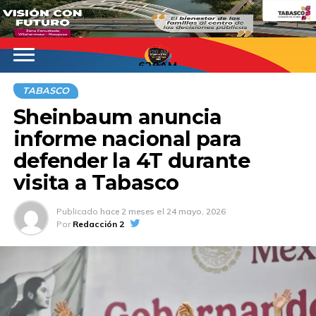
620AM
TABASCO
Sheinbaum anuncia
informe nacional para
defender la 4T durante
visita a Tabasco
Publicado
hace 2 meses
el
24 mayo, 2026
Por
Redacción 2