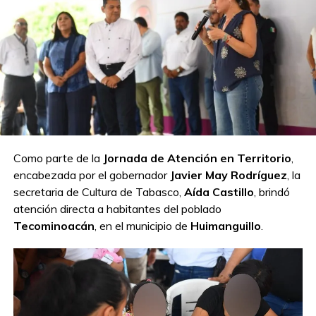
del Hospital General de Teapa y del hospital de
Macuspana, además de señalar que su gobierno trabaja
para regularizar el abasto de medicamentos en las
instituciones públicas de salud.
Compartir en:
Como parte de la
Jornada de Atención en Territorio
,
encabezada por el gobernador
Javier May Rodríguez
, la
secretaria de Cultura de Tabasco,
Aída Castillo
, brindó
atención directa a habitantes del poblado
Tecominoacán
, en el municipio de
Huimanguillo
.
TEMAS RELACIONADOS:
A CONTINUACIÓN
Entrega Comalcalco pavimentación en
acceso a primaria de León Zárate 1ª Sección
NO TE PIERDAS