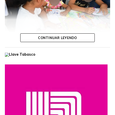
Yolanda Osuna participa en la Primera
Olimpiada “En Tabasco la juventud no tiene
edad”
CONTINUAR LEYENDO
Durante la jornada, la funcionaria escuchó las inquietudes
de las y los ciudadanos, ofreció orientación personalizada
y dio seguimiento a diversas solicitudes, con el propósito
de acercar los servicios gubernamentales a las
comunidades.
Estas jornadas buscan fortalecer el diálogo entre las
autoridades y la población, además de reafirmar el
compromiso de impulsar acciones y programas que
promuevan el acceso a la cultura y el desarrollo de las
comunidades en todo el estado.