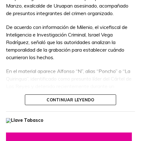
Manzo, exalcalde de Uruapan asesinado, acompañado
de presuntos integrantes del crimen organizado.
De acuerdo con información de Milenio, el vicefiscal de
Inteligencia e Investigación Criminal, Israel Vega
Rodríguez, señaló que las autoridades analizan la
temporalidad de la grabación para establecer cuándo
ocurrieron los hechos.
En el material aparece Alfonso “N”, alias “Poncho” o “La
Quiringua”, identificado como presunto líder del Cártel de
Los Reyes y detenido recientemente durante un
operativo interinstitucional encabezado por la Secretaría
CONTINUAR LEYENDO
de la Defensa Nacional.
El hombre era buscado por autoridades de Estados
Unidos, que habían ofrecido una recompensa de hasta
cinco millones de dólares por información que llevara a su
captura. Además, se le relaciona con presuntos delitos