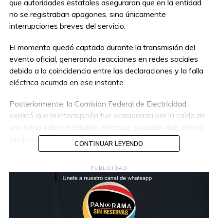
que autoridades estatales aseguraran que en la entidad
no se registraban apagones, sino únicamente
interrupciones breves del servicio.
El momento quedó captado durante la transmisión del
evento oficial, generando reacciones en redes sociales
debido a la coincidencia entre las declaraciones y la falla
eléctrica ocurrida en ese instante.
Posteriormente, la Comisión Federal de Electricidad
explicó que la interrupción fue ocasionada por la caída de
una rama sobre el tendido eléctrico, situación que afectó
temporalmente el suministro en la zona.
CONTINUAR LEYENDO
La empresa detalló que el servicio fue restablecido
PUBLICIDAD
aproximadamente 51 minutos después del incidente.
Mientras tanto, autoridades estatales reiteraron que
continúan trabajando para atender las fallas eléctricas
registradas en distintas regiones de Baja California.