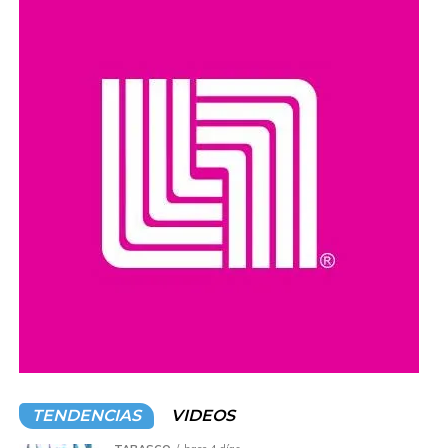
como robo de vehículos, privación ilegal de la libertad,
extorsión y narcotráfico.
Compartir en:
TENDENCIAS
VIDEOS